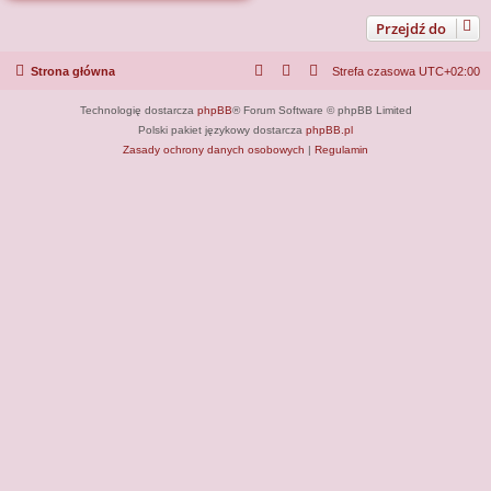
Przejdź do
Strona główna
Strefa czasowa
UTC+02:00
Technologię dostarcza
phpBB
® Forum Software © phpBB Limited
Polski pakiet językowy dostarcza
phpBB.pl
Zasady ochrony danych osobowych
|
Regulamin