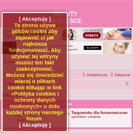
BEAUTY
[ Akceptuję ]
W POLSCE
Ta strona używa
plików cookie aby
zapewnić ci jak
najlepszą
funkcjonalność. Aby
używać tej witryny
Menu
musisz ten fakt
zaakceptować.
Portal
Możesz się dowiedzieć
FAQ
Kontakt z nami
Zarejestruj się
Zaloguj się
Facebook
więcej o plikach
S
Strona główna
BAZAR
cookie klikając w link
Regulamin
z
»Polityka cookies i
BAZAR
Zapytaj administratora
u
ochrony danych
Forum
Kontakt
k
osobowych« u dołu
każdej strony naszego
a
Targowisko dla forumowiczow
sprzedam, zamienie
forum.
j
Moderator:
Zespół I
Tematy:
117
[ Akceptuję ]