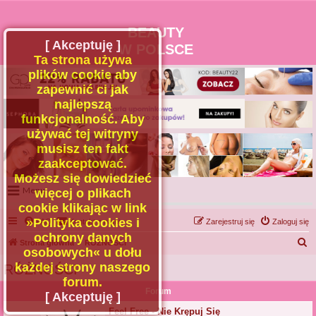
BEAUTY
[ Akceptuję ]
W POLSCE
Ta strona używa
plików cookie aby
zapewnić ci jak
najlepszą
funkcjonalność. Aby
używać tej witryny
musisz ten fakt
zaakceptować.
Możesz się dowiedzieć
Menu
więcej o plikach
cookie klikając w link
Portal
»Polityka cookies i
FAQ
Kontakt z nami
Zarejestruj się
Zaloguj się
Facebook
ochrony danych
S
Strona główna
RÓŻNOŚCI
osobowych« u dołu
Regulamin
z
każdej strony naszego
RÓŻNOŚCI
Zapytaj administratora
u
forum.
Forum
Kontakt
k
[ Akceptuję ]
a
Feel Free - Nie Krępuj Się