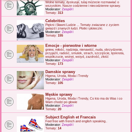
Wolne tematy, dyskusje, tutaj możecie rozmawiać o
j
wszystkim. Nasze codzienne i niecodzienne sprawy.
Moderator:
Zespół I
Tematy:
313
Celebrities
Piękni i Sławni Ludzie ... Tematy zwiazane z zyciem
gwiazd i znanych ludzi. Plotki i ploteczki.
Moderator:
Zespół I
Tematy:
155
Emocje - pierwotne i wtorne
gniew, miłość, nadzieja, nienawiść, nuda, obrzydzenie,
przyjaźń, radość, smutek, strach, szczęście, tęsknota,
współczucie, wstręt, wstyd, zazdrość, złość
Moderator:
Zespół I
Tematy:
173
Damskie sprawy
Higena, Uroda, Moda i Trendy
Moderator:
Zespół I
Tematy:
105
Męskie sprawy
Higena, Uroda, Moda i Trendy, Co kto ma do Was i co
Wam chodzi po głowie
Moderator:
Zespół I
Tematy:
20
Subject English et Francais
Feel free with french and english speaking..
Moderator:
Zespół I
Tematy:
14