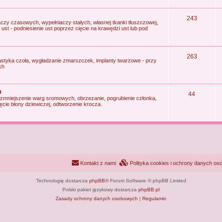
243
zy czasowych, wypełniaczy stałych, własnej tkanki tłuszczowej,
g ust - podniesienie ust poprzez cięcie na krawędzi ust lub pod
263
lastyka czoła, wygładzanie zmarszczek, implanty twarzowe - przy
ch
h
44
 zmniejszenie warg sromowych, obrzezanie, pogrubienie członka,
cie błony dziewiczej, odtworzenie krocza.
Kontakt z nami
Polityka cookies i ochrony danych o
Technologię dostarcza
phpBB
® Forum Software © phpBB Limited
Polski pakiet językowy dostarcza
phpBB.pl
Zasady ochrony danych osobowych
|
Regulamin