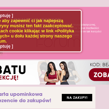
ptuję ]
BEAUTY W POLSCE
 aby zapewnić ci jak najlepszą
Naszą misją jest poszerzanie wiedzy u pacjenta chirurgii plastycznej,
ryny musisz ten fakt zaakceptować.
medycyny estetycznej oraz dziedzin pokrewnych, na temat możliwości
ach cookie klikając w link »Polityka
i ograniczeń tych dziedzin medycyny, oraz uświadamianie im tak korzyści
jak i zagrożeń wynikających z podejmowanych decyzji.
ch« u dołu każdej strony naszego
um.
ptuję ]