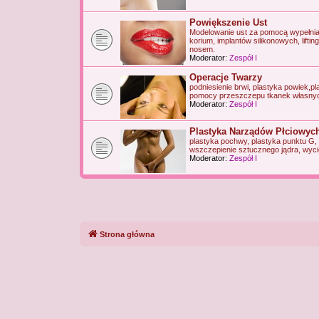
Powiększenie Ust
Modelowanie ust za pomocą wypełniac
korium, implantów silikonowych, liftin
nosem.
Moderator:
Zespół I
Operacje Twarzy
podniesienie brwi, plastyka powiek,p
pomocy przeszczepu tkanek własny
Moderator:
Zespół I
Plastyka Narządów Płciowyc
plastyka pochwy, plastyka punktu G,
wszczepienie sztucznego jądra, wycię
Moderator:
Zespół I
Strona główna