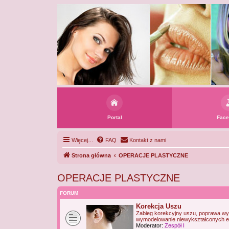
Portal
Face
Więcej…
FAQ
Kontakt z nami
Strona główna
OPERACJE PLASTYCZNE
OPERACJE PLASTYCZNE
FORUM
Korekcja Uszu
Zabieg korekcyjny uszu, poprawa wyg
wymodelowanie niewykształconych el
Moderator:
Zespół I