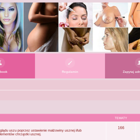
book
Regulamin
Zapytaj adm
TEMATY
166
lądu uszu poprzez ustawienie małżowiny usznej i/lub
ementów chrząstki usznej.