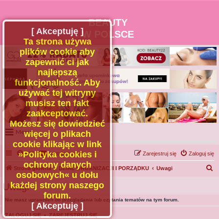
BEAUTY
[ Akceptuję ]
W POLSCE
Ta strona używa
plików cookie aby
zapewnić ci jak
najlepszą
funkcjonalność. Aby
używać tej witryny
musisz ten fakt
zaakceptować.
Możesz się dowiedzieć
Menu
więcej o plikach
cookie klikając w link
Portal
»Polityka cookies i
FAQ
Kontakt z nami
Zarejestruj się
Zaloguj się
Facebook
ochrony danych
S
Strona główna
DZIAŁ ORGANIZACJI I PORZĄDKU
Uwagi
osobowych« u dołu
Regulamin
z
każdej strony naszego
Uwagi
Zapytaj administratora
u
forum.
Nie masz uprawnień do przeglądania lub czytania tematów na tym forum.
Kontakt
k
[ Akceptuję ]
a
ZALOGUJ SIĘ
•
ZAREJESTRUJ SIĘ