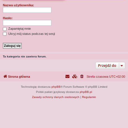
j
Nazwa użytkownika:
Hasło:
Zapamiętaj mnie
Ukryj mój status podczas tej sesji
Ta kategoria nie zawiera forum.
Przejdź do
Strona główna
Strefa czasowa
UTC+02:00
Technologię dostarcza
phpBB
® Forum Software © phpBB Limited
Polski pakiet językowy dostarcza
phpBB.pl
Zasady ochrony danych osobowych
|
Regulamin