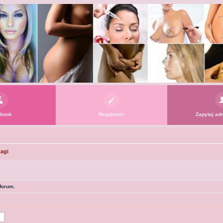
book
Regulamin
Zapytaj adm
agi
forum.