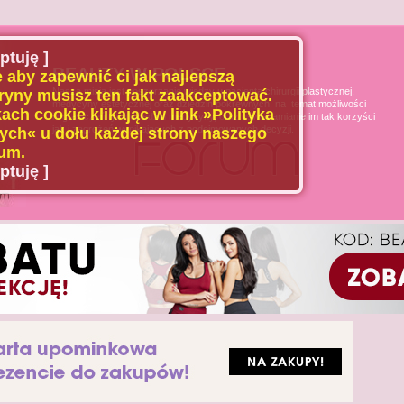
ptuję ]
BEAUTY W POLSCE
 aby zapewnić ci jak najlepszą
Naszą misją jest poszerzanie wiedzy u pacjenta chirurgii plastycznej,
ryny musisz ten fakt zaakceptować.
medycyny estetycznej oraz dziedzin pokrewnych, na temat możliwości
ach cookie klikając w link »Polityka
i ograniczeń tych dziedzin medycyny, oraz uświadamianie im tak korzyści
jak i zagrożeń wynikających z podejmowanych decyzji.
ch« u dołu każdej strony naszego
um.
ptuję ]