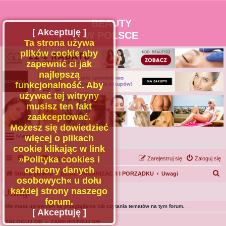
BEAUTY
[ Akceptuję ]
W POLSCE
Ta strona używa
plików cookie aby
zapewnić ci jak
najlepszą
funkcjonalność. Aby
używać tej witryny
musisz ten fakt
zaakceptować.
Możesz się dowiedzieć
Menu
więcej o plikach
cookie klikając w link
Portal
»Polityka cookies i
FAQ
Kontakt z nami
Zarejestruj się
Zaloguj się
Facebook
ochrony danych
S
Strona główna
DZIAŁ ORGANIZACJI I PORZĄDKU
Uwagi
osobowych« u dołu
Regulamin
z
każdej strony naszego
Uwagi
Zapytaj administratora
u
forum.
Nie masz uprawnień do przeglądania lub czytania tematów na tym forum.
Kontakt
k
[ Akceptuję ]
a
ZALOGUJ SIĘ
•
ZAREJESTRUJ SIĘ