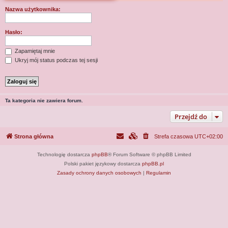
j
Nazwa użytkownika:
Hasło:
Zapamiętaj mnie
Ukryj mój status podczas tej sesji
Ta kategoria nie zawiera forum.
Przejdź do
Strona główna
Strefa czasowa
UTC+02:00
Technologię dostarcza
phpBB
® Forum Software © phpBB Limited
Polski pakiet językowy dostarcza
phpBB.pl
Zasady ochrony danych osobowych
|
Regulamin