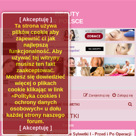
BEAUTY
[ Akceptuję ]
W POLSCE
Ta strona używa
plików cookie aby
zapewnić ci jak
najlepszą
funkcjonalność. Aby
używać tej witryny
musisz ten fakt
zaakceptować.
Możesz się dowiedzieć
Menu
więcej o plikach
cookie klikając w link
Portal
»Polityka cookies i
FAQ
Kontakt z nami
Zarejestruj się
Zaloguj się
Facebook
ochrony danych
S
Strona główna
MODELOWANIE SYLWETKI
osobowych« u dołu
Regulamin
z
każdej strony naszego
MODELOWANIE SYLWETKI
Zapytaj administratora
u
forum.
Forum
Kontakt
k
[ Akceptuję ]
a
Modelowanie Sylwetki I - Przed i Po Operacji