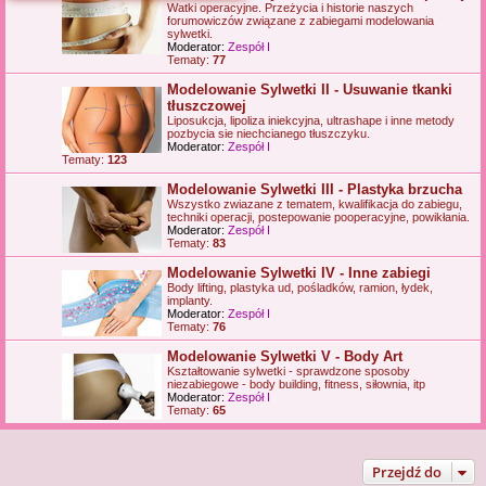
Watki operacyjne. Przeżycia i historie naszych
j
forumowiczów związane z zabiegami modelowania
sylwetki.
Moderator:
Zespół I
Tematy:
77
Modelowanie Sylwetki II - Usuwanie tkanki
tłuszczowej
Liposukcja, lipoliza iniekcyjna, ultrashape i inne metody
pozbycia sie niechcianego tłuszczyku.
Moderator:
Zespół I
Tematy:
123
Modelowanie Sylwetki III - Plastyka brzucha
Wszystko zwiazane z tematem, kwalifikacja do zabiegu,
techniki operacji, postepowanie pooperacyjne, powikłania.
Moderator:
Zespół I
Tematy:
83
Modelowanie Sylwetki IV - Inne zabiegi
Body lifting, plastyka ud, pośladków, ramion, łydek,
implanty.
Moderator:
Zespół I
Tematy:
76
Modelowanie Sylwetki V - Body Art
Kształtowanie sylwetki - sprawdzone sposoby
niezabiegowe - body building, fitness, siłownia, itp
Moderator:
Zespół I
Tematy:
65
Przejdź do