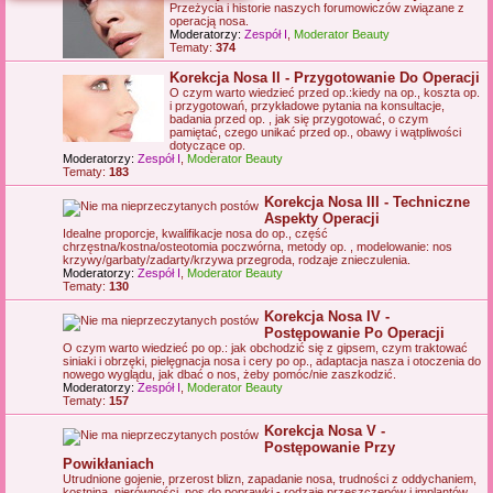
Przeżycia i historie naszych forumowiczów związane z
j
operacją nosa.
Moderatorzy:
Zespół I
,
Moderator Beauty
Tematy:
374
Korekcja Nosa II - Przygotowanie Do Operacji
O czym warto wiedzieć przed op.:kiedy na op., koszta op.
i przygotowań, przykładowe pytania na konsultacje,
badania przed op. , jak się przygotować, o czym
pamiętać, czego unikać przed op., obawy i wątpliwości
dotyczące op.
Moderatorzy:
Zespół I
,
Moderator Beauty
Tematy:
183
Korekcja Nosa III - Techniczne
Aspekty Operacji
Idealne proporcje, kwalifikacje nosa do op., część
chrzęstna/kostna/osteotomia poczwórna, metody op. , modelowanie: nos
krzywy/garbaty/zadarty/krzywa przegroda, rodzaje znieczulenia.
Moderatorzy:
Zespół I
,
Moderator Beauty
Tematy:
130
Korekcja Nosa IV -
Postępowanie Po Operacji
O czym warto wiedzieć po op.: jak obchodzić się z gipsem, czym traktować
siniaki i obrzęki, pielęgnacja nosa i cery po op., adaptacja nasza i otoczenia do
nowego wyglądu, jak dbać o nos, żeby pomóc/nie zaszkodzić.
Moderatorzy:
Zespół I
,
Moderator Beauty
Tematy:
157
Korekcja Nosa V -
Postępowanie Przy
Powikłaniach
Utrudnione gojenie, przerost blizn, zapadanie nosa, trudności z oddychaniem,
kostnina, nierówności, nos do poprawki - rodzaje przeszczepów i implantów.