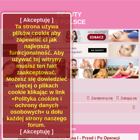
BEAUTY
[ Akceptuję ]
W POLSCE
Ta strona używa
plików cookie aby
zapewnić ci jak
najlepszą
funkcjonalność. Aby
używać tej witryny
musisz ten fakt
zaakceptować.
Możesz się dowiedzieć
Menu
więcej o plikach
cookie klikając w link
Portal
»Polityka cookies i
FAQ
Kontakt z nami
Zarejestruj się
Zaloguj się
Facebook
ochrony danych
S
Strona główna
KOREKCJA NOSA
osobowych« u dołu
Regulamin
z
każdej strony naszego
KOREKCJA NOSA
Zapytaj administratora
u
forum.
Forum
Kontakt
k
[ Akceptuję ]
a
Korekcja Nosa I - Przed i Po Operacji