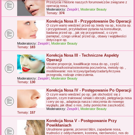
Przeżycia i historie naszych forumowiczów związane z
j
operacją nosa.
Moderatorzy:
Zespół I
,
Moderator Beauty
Tematy:
374
Korekcja Nosa II - Przygotowanie Do Operacji
O czym warto wiedzieć przed op.:kiedy na op., koszta op.
i przygotowań, przykładowe pytania na konsultacje,
badania przed op. , jak się przygotować, o czym
pamiętać, czego unikać przed op., obawy i wątpliwości
dotyczące op.
Moderatorzy:
Zespół I
,
Moderator Beauty
Tematy:
183
Korekcja Nosa III - Techniczne Aspekty
Operacji
Idealne proporcje, kwalifikacje nosa do op., część
chrzęstna/kostna/osteotomia poczwórna, metody op. ,
modelowanie: nos krzywy/garbaty/zadarty/krzywa
przegroda, rodzaje znieczulenia.
Moderatorzy:
Zespół I
,
Moderator Beauty
Tematy:
130
Korekcja Nosa IV - Postępowanie Po Operacji
O czym warto wiedzieć po op.: jak obchodzić się z
gipsem, czym traktować siniaki i obrzęki, pielęgnacja nosa
i cery po op., adaptacja nasza i otoczenia do nowego
wyglądu, jak dbać o nos, żeby pomóc/nie zaszkodzić.
Moderatorzy:
Zespół I
,
Moderator Beauty
Tematy:
157
Korekcja Nosa V - Postępowanie Przy
Powikłaniach
Utrudnione gojenie, przerost blizn, zapadanie nosa,
trudności z oddychaniem, kostnina, nierówności, nos do