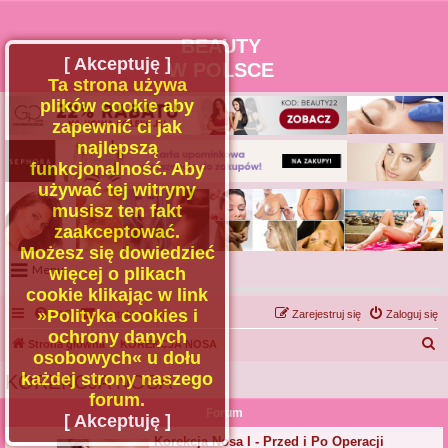
BEAUTY
[ Akceptuję ]
W POLSCE
Ta strona używa
plików cookie aby
zapewnić ci jak
najlepszą
funkcjonalność. Aby
używać tej witryny
musisz ten fakt
zaakceptować.
Możesz się dowiedzieć
Menu
więcej o plikach
cookie klikając w link
Portal
»Polityka cookies i
FAQ
Kontakt z nami
Zarejestruj się
Zaloguj się
Facebook
ochrony danych
S
Strona główna
KOREKCJA NOSA
osobowych« u dołu
Regulamin
z
każdej strony naszego
KOREKCJA NOSA
Zapytaj administratora
u
forum.
Forum
Kontakt
k
[ Akceptuję ]
a
Korekcja Nosa I - Przed i Po Operacji