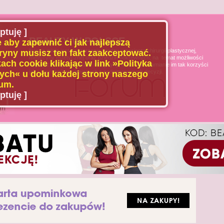
ptuję ]
BEAUTY W POLSCE
 aby zapewnić ci jak najlepszą
Naszą misją jest poszerzanie wiedzy u pacjenta chirurgii plastycznej,
ryny musisz ten fakt zaakceptować.
medycyny estetycznej oraz dziedzin pokrewnych, na temat możliwości
ach cookie klikając w link »Polityka
i ograniczeń tych dziedzin medycyny, oraz uświadamianie im tak korzyści
jak i zagrożeń wynikających z podejmowanych decyzji.
ch« u dołu każdej strony naszego
um.
ptuję ]