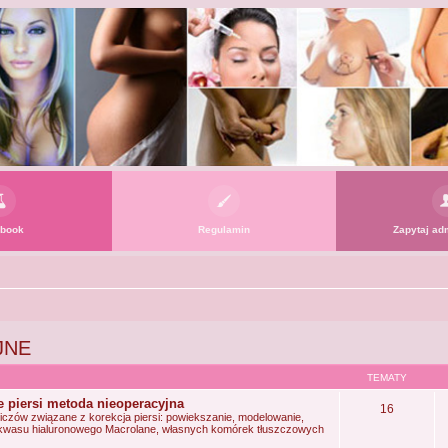
book
Regulamin
Zapytaj adm
JNE
TEMATY
e piersi metoda nieoperacyjna
16
wiczów związane z korekcja piersi: powiekszanie, modelowanie,
kwasu hialuronowego Macrolane, własnych komórek tłuszczowych