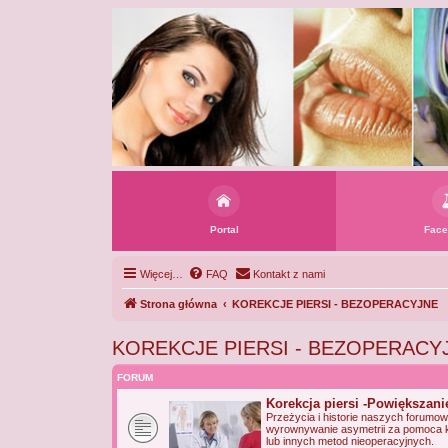
Portal
Face
Więcej…
FAQ
Kontakt z nami
Strona główna
KOREKCJE PIERSI - BEZOPERACYJNE
KOREKCJE PIERSI - BEZOPERACY
FORUM
Korekcja piersi -Powiększani
Przeżycia i historie naszych forumo
wyrownywanie asymetrii za pomoca 
lub innych metod nieoperacyjnych.