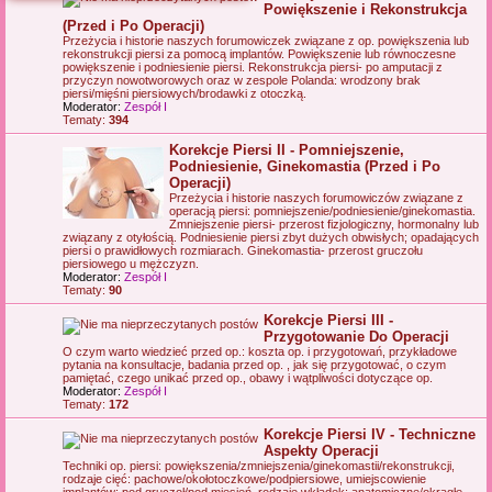
Powiększenie i Rekonstrukcja
j
(Przed i Po Operacji)
Przeżycia i historie naszych forumowiczek związane z op. powiększenia lub
rekonstrukcji piersi za pomocą implantów. Powiększenie lub równoczesne
powiększenie i podniesienie piersi. Rekonstrukcja piersi- po amputacji z
przyczyn nowotworowych oraz w zespole Polanda: wrodzony brak
piersi/mięśni piersiowych/brodawki z otoczką.
Moderator:
Zespół I
Tematy:
394
Korekcje Piersi II - Pomniejszenie,
Podniesienie, Ginekomastia (Przed i Po
Operacji)
Przeżycia i historie naszych forumowiczów związane z
operacją piersi: pomniejszenie/podniesienie/ginekomastia.
Zmniejszenie piersi- przerost fizjologiczny, hormonalny lub
związany z otyłością. Podniesienie piersi zbyt dużych obwisłych; opadających
piersi o prawidłowych rozmiarach. Ginekomastia- przerost gruczołu
piersiowego u mężczyzn.
Moderator:
Zespół I
Tematy:
90
Korekcje Piersi III -
Przygotowanie Do Operacji
O czym warto wiedzieć przed op.: koszta op. i przygotowań, przykładowe
pytania na konsultacje, badania przed op. , jak się przygotować, o czym
pamiętać, czego unikać przed op., obawy i wątpliwości dotyczące op.
Moderator:
Zespół I
Tematy:
172
Korekcje Piersi IV - Techniczne
Aspekty Operacji
Techniki op. piersi: powiększenia/zmniejszenia/ginekomastii/rekonstrukcji,
rodzaje cięć: pachowe/okołotoczkowe/podpiersiowe, umiejscowienie
implantów: pod gruczoł/pod miesięń, rodzaje wkładek: anatomiczne/okrągłe,