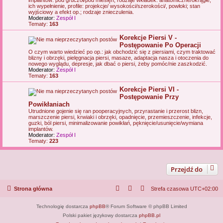
ich wypełnienie, profile: projekcje/ wysokości/szerokości/, powłoki; stan
wyjściowy a efekt op.; rodzaje znieczulenia.
Moderator:
Zespół I
Tematy:
163
Korekcje Piersi V -
Postępowanie Po Operacji
O czym warto wiedzieć po op.: jak obchodzić się z piersiami, czym traktować
blizny i obrzęki, pielęgnacja piersi, masaze, adaptacja nasza i otoczenia do
nowego wyglądu, depresje, jak dbać o piersi, żeby pomóc/nie zaszkodzić.
Moderator:
Zespół I
Tematy:
163
Korekcje Piersi VI -
Postępowanie Przy
Powikłaniach
Utrudnione gojenie się ran pooperacyjnych, przyrastanie i przerost blizn,
marszczenie piersi, krwiaki i obrzęki, opadnięcie, przemieszczenie, infekcje,
guzki, ból piersi, minimalizowanie powikłań, pęknięcie/usunięcie/wymiana
implantów.
Moderator:
Zespół I
Tematy:
223
Przejdź do
Strona główna
Strefa czasowa
UTC+02:00
Technologię dostarcza
phpBB
® Forum Software © phpBB Limited
Polski pakiet językowy dostarcza
phpBB.pl