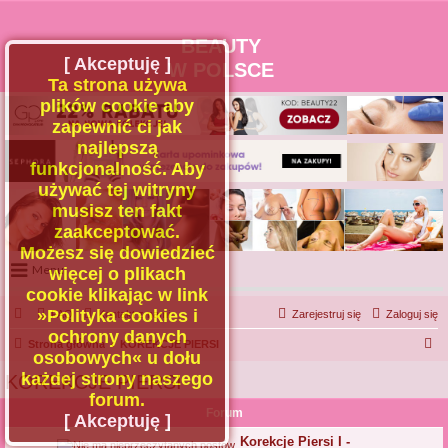
BEAUTY
[ Akceptuję ]
W POLSCE
Ta strona używa
plików cookie aby
zapewnić ci jak
najlepszą
funkcjonalność. Aby
używać tej witryny
musisz ten fakt
zaakceptować.
Możesz się dowiedzieć
Menu
więcej o plikach
cookie klikając w link
Portal
»Polityka cookies i
FAQ
Kontakt z nami
Zarejestruj się
Zaloguj się
Facebook
ochrony danych
S
Strona główna
KOREKCJE PIERSI
osobowych« u dołu
Regulamin
z
każdej strony naszego
KOREKCJE PIERSI
Zapytaj administratora
u
forum.
Forum
Kontakt
k
[ Akceptuję ]
a
Korekcje Piersi I -