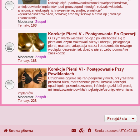
rodzaje cięć: pachowe/okołotoczkowe/podpiersiowe,
umiejscowienie implantów: pod gruczoł/pod miesięń, rodzaje wkładek:
anatomiczne/okrągłe, ich wypełnienie, profile: projekcje/
wysokości/szerokości/, powłoki; stan wyjściowy a efekt op.; rodzaje
znieczulenia.
Moderator:
Zespół I
Tematy:
163
Korekcje Piersi V - Postępowanie Po Operacji
O czym warto wiedzieć po op.: jak obchodzić się z
piersiami, czym traktować blizny i obrzęki, pielęgnacja
piersi, masaze, adaptacja nasza i otoczenia do nowego
wyglądu, depresje, jak dbać o piersi, żeby pomóc/nie
zaszkodzić.
Moderator:
Zespół I
Tematy:
163
Korekcje Piersi VI - Postępowanie Przy
Powikłaniach
Utrudnione gojenie się ran pooperacyjnych, przyrastanie i
przerost blizn, marszczenie piersi, krwiaki i obrzęki,
opadnięcie, przemieszczenie, infekcje, guzki, ból piersi,
minimalizowanie powikłań, pęknięcie/usunięcie/wymiana
implantów.
Moderator:
Zespół I
Tematy:
223
Przejdź do
Strona główna
Strefa czasowa
UTC+02:00