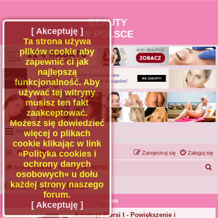
BEAUTY
[ Akceptuję ]
W POLSCE
Ta strona używa
plików cookie aby
zapewnić ci jak
najlepszą
funkcjonalność. Aby
używać tej witryny
musisz ten fakt
zaakceptować.
Możesz się dowiedzieć
Menu
więcej o plikach
cookie klikając w link
Portal
»Polityka cookies i
FAQ
Kontakt z nami
Zarejestruj się
Zaloguj się
Facebook
ochrony danych
S
Strona główna
KOREKCJE PIERSI
osobowych« u dołu
Regulamin
z
każdej strony naszego
KOREKCJE PIERSI
Zapytaj administratora
u
forum.
Forum
Kontakt
k
[ Akceptuję ]
a
Korekcje Piersi I - Powiększenie i