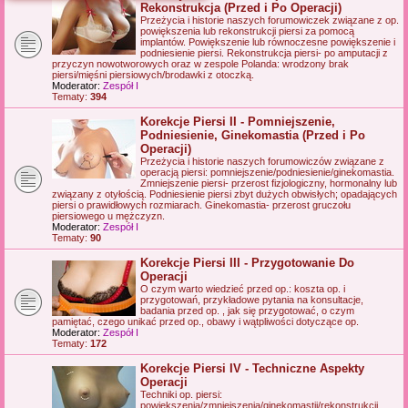
Rekonstrukcja (Przed i Po Operacji)
j
Przeżycia i historie naszych forumowiczek związane z op.
powiększenia lub rekonstrukcji piersi za pomocą
implantów. Powiększenie lub równoczesne powiększenie i
podniesienie piersi. Rekonstrukcja piersi- po amputacji z
przyczyn nowotworowych oraz w zespole Polanda: wrodzony brak
piersi/mięśni piersiowych/brodawki z otoczką.
Moderator:
Zespół I
Tematy:
394
Korekcje Piersi II - Pomniejszenie,
Podniesienie, Ginekomastia (Przed i Po
Operacji)
Przeżycia i historie naszych forumowiczów związane z
operacją piersi: pomniejszenie/podniesienie/ginekomastia.
Zmniejszenie piersi- przerost fizjologiczny, hormonalny lub
związany z otyłością. Podniesienie piersi zbyt dużych obwisłych; opadających
piersi o prawidłowych rozmiarach. Ginekomastia- przerost gruczołu
piersiowego u mężczyzn.
Moderator:
Zespół I
Tematy:
90
Korekcje Piersi III - Przygotowanie Do
Operacji
O czym warto wiedzieć przed op.: koszta op. i
przygotowań, przykładowe pytania na konsultacje,
badania przed op. , jak się przygotować, o czym
pamiętać, czego unikać przed op., obawy i wątpliwości dotyczące op.
Moderator:
Zespół I
Tematy:
172
Korekcje Piersi IV - Techniczne Aspekty
Operacji
Techniki op. piersi:
powiększenia/zmniejszenia/ginekomastii/rekonstrukcji,