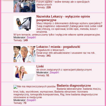
Forum ogólne - wolne tematy ale o operacjach
j
plastycznych
Tematy:
228
Nazwiska Lekarzy - wyłącznie opinie
pooperacyjne
Masz kłopoty z dokonaniem dobrego wyboru specjalisty?
Tutaj znajdziesz odpowiedź! Zabiegi jakie ktoś sobie robił!
Jaki chirurg, co operował, krótki opis, metoda, koszt i
wrażenia.
W tym temacie, umieszczamy tylko i wyłącznie własne opinie pooperacyjne.
Moderator:
Zespół I
Tematy:
149
Lekarze / miasta - pogaduszki
Pogaduszki o lekarzach.
Dział oraz info aktualizowane i usuwane raz na rok.
Tematy:
341
Linki
do stron związanych z operacjami plastycznymi
Moderator:
Zespół I
Tematy:
51
Badania diagnostyczne
Badania laboratoryjne: badania moczu,
krwi, kalu, wycinkowe, wymazowe; Badania obrazowe: rezonans
magnetyczny, tomografia komputerowa, Rtg; Inne badania diagnostyczne
stosowane w medycynie
Moderator:
Zespół I
Tematy:
73