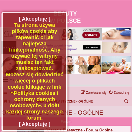
BEAUTY
[ Akceptuję ]
W POLSCE
Ta strona używa
plików cookie aby
zapewnić ci jak
najlepszą
funkcjonalność. Aby
używać tej witryny
musisz ten fakt
zaakceptować.
Możesz się dowiedzieć
Menu
więcej o plikach
cookie klikając w link
Portal
»Polityka cookies i
FAQ
Kontakt z nami
Zarejestruj się
Zaloguj się
Facebook
ochrony danych
S
Strona główna
Regulamin
OPERACJE PLASTYCZNE - OGÓLNE
osobowych« u dołu
Zapytaj administratora
z
każdej strony naszego
OPERACJE PLASTYCZNE - OGÓLNE
Kontakt
u
forum.
Forum
k
[ Akceptuję ]
a
Operacje Plastyczne - Forum Ogólne