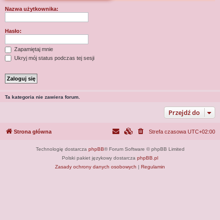
j
Nazwa użytkownika:
Hasło:
Zapamiętaj mnie
Ukryj mój status podczas tej sesji
Ta kategoria nie zawiera forum.
Przejdź do
Strona główna
Strefa czasowa
UTC+02:00
Technologię dostarcza
phpBB
® Forum Software © phpBB Limited
Polski pakiet językowy dostarcza
phpBB.pl
Zasady ochrony danych osobowych
|
Regulamin