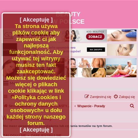
BEAUTY
[ Akceptuję ]
W POLSCE
Ta strona używa
plików cookie aby
zapewnić ci jak
najlepszą
funkcjonalność. Aby
używać tej witryny
musisz ten fakt
zaakceptować.
Możesz się dowiedzieć
Menu
więcej o plikach
cookie klikając w link
Portal
»Polityka cookies i
FAQ
Kontakt z nami
Zarejestruj się
Zaloguj się
Facebook
ochrony danych
S
Strona główna
OPERACJE PLASTYCZNE - OGÓLNE
Wsparcie - Porady
osobowych« u dołu
Regulamin
z
każdej strony naszego
Wsparcie - Porady
Zapytaj administratora
u
forum.
Nie masz uprawnień do przeglądania lub czytania tematów na tym forum.
Kontakt
k
[ Akceptuję ]
a
ZALOGUJ SIĘ
•
ZAREJESTRUJ SIĘ