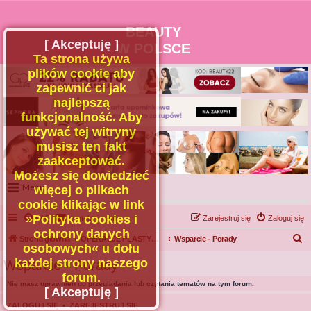
BEAUTY
[ Akceptuję ]
W POLSCE
Ta strona używa
plików cookie aby
zapewnić ci jak
najlepszą
funkcjonalność. Aby
używać tej witryny
musisz ten fakt
zaakceptować.
Możesz się dowiedzieć
Menu
więcej o plikach
cookie klikając w link
Portal
»Polityka cookies i
FAQ
Kontakt z nami
Zarejestruj się
Zaloguj się
Facebook
ochrony danych
S
Strona główna
OPERACJE PLASTYCZNE - OGÓLNE
Wsparcie - Porady
osobowych« u dołu
Regulamin
z
każdej strony naszego
Wsparcie - Porady
Zapytaj administratora
u
forum.
Nie masz uprawnień do przeglądania lub czytania tematów na tym forum.
Kontakt
k
[ Akceptuję ]
a
ZALOGUJ SIĘ
•
ZAREJESTRUJ SIĘ