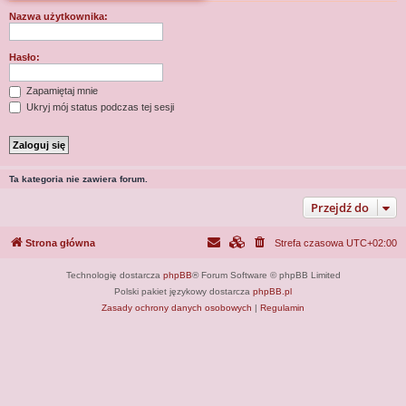
j
Nazwa użytkownika:
Hasło:
Zapamiętaj mnie
Ukryj mój status podczas tej sesji
Ta kategoria nie zawiera forum.
Przejdź do
Strona główna
Strefa czasowa
UTC+02:00
Technologię dostarcza
phpBB
® Forum Software © phpBB Limited
Polski pakiet językowy dostarcza
phpBB.pl
Zasady ochrony danych osobowych
|
Regulamin