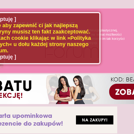
ptuję ]
BEAUTY W POLSCE
 aby zapewnić ci jak najlepszą
Naszą misją jest poszerzanie wiedzy u pacjenta chirurgii plastycznej,
ryny musisz ten fakt zaakceptować.
medycyny estetycznej oraz dziedzin pokrewnych, na temat możliwości
ach cookie klikając w link »Polityka
i ograniczeń tych dziedzin medycyny, oraz uświadamianie im tak korzyści
jak i zagrożeń wynikających z podejmowanych decyzji.
ch« u dołu każdej strony naszego
um.
ptuję ]