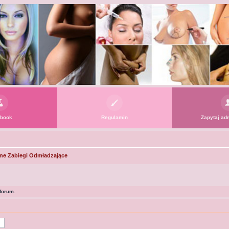
book
Regulamin
Zapytaj adm
jne Zabiegi Odmładzające
forum.