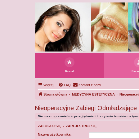
Portal
Face
Więcej…
FAQ
Kontakt z nami
Strona główna
MEDYCYNA ESTETYCZNA
Nieoperacy
Nieoperacyjne Zabiegi Odmładzające
Nie masz uprawnień do przeglądania lub czytania tematów na tym 
ZALOGUJ SIĘ
•
ZAREJESTRUJ SIĘ
Nazwa użytkownika: