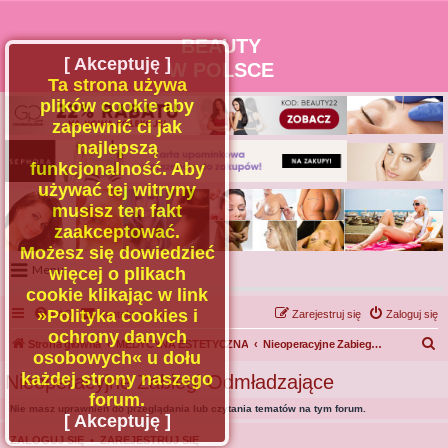
BEAUTY
[ Akceptuję ]
W POLSCE
Ta strona używa
plików cookie aby
zapewnić ci jak
najlepszą
funkcjonalność. Aby
używać tej witryny
musisz ten fakt
zaakceptować.
Możesz się dowiedzieć
Menu
więcej o plikach
cookie klikając w link
Portal
»Polityka cookies i
FAQ
Kontakt z nami
Zarejestruj się
Zaloguj się
Facebook
ochrony danych
S
Strona główna
MEDYCYNA ESTETYCZNA
Nieoperacyjne Zabiegi Odmładzające
osobowych« u dołu
Regulamin
z
każdej strony naszego
Nieoperacyjne Zabiegi Odmładzające
Zapytaj administratora
u
forum.
Nie masz uprawnień do przeglądania lub czytania tematów na tym forum.
Kontakt
k
[ Akceptuję ]
a
ZALOGUJ SIĘ
•
ZAREJESTRUJ SIĘ