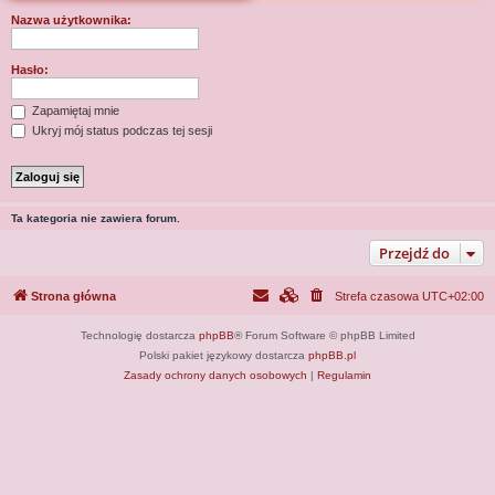
j
Nazwa użytkownika:
Hasło:
Zapamiętaj mnie
Ukryj mój status podczas tej sesji
Ta kategoria nie zawiera forum.
Przejdź do
Strona główna
Strefa czasowa
UTC+02:00
Technologię dostarcza
phpBB
® Forum Software © phpBB Limited
Polski pakiet językowy dostarcza
phpBB.pl
Zasady ochrony danych osobowych
|
Regulamin