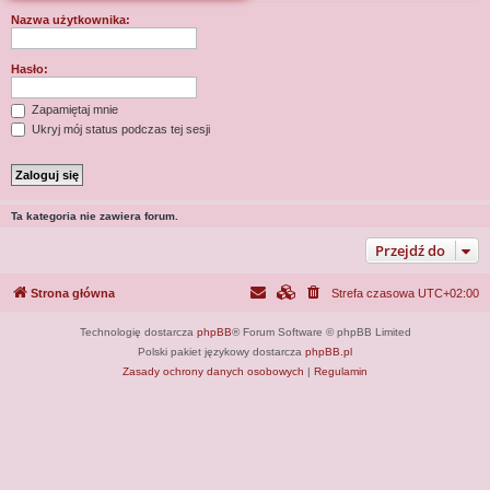
j
Nazwa użytkownika:
Hasło:
Zapamiętaj mnie
Ukryj mój status podczas tej sesji
Ta kategoria nie zawiera forum.
Przejdź do
Strona główna
Strefa czasowa
UTC+02:00
Technologię dostarcza
phpBB
® Forum Software © phpBB Limited
Polski pakiet językowy dostarcza
phpBB.pl
Zasady ochrony danych osobowych
|
Regulamin