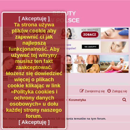
BEAUTY
[ Akceptuję ]
W POLSCE
Ta strona używa
plików cookie aby
zapewnić ci jak
najlepszą
funkcjonalność. Aby
używać tej witryny
musisz ten fakt
zaakceptować.
Możesz się dowiedzieć
Menu
więcej o plikach
cookie klikając w link
Portal
»Polityka cookies i
FAQ
Kontakt z nami
Zarejestruj się
Zaloguj się
Facebook
ochrony danych
S
Strona główna
URODA I ZDROWIE
Kosmetyka
osobowych« u dołu
Regulamin
z
każdej strony naszego
Kosmetyka
Zapytaj administratora
u
forum.
Nie masz uprawnień do przeglądania lub czytania tematów na tym forum.
Kontakt
k
[ Akceptuję ]
a
ZALOGUJ SIĘ
•
ZAREJESTRUJ SIĘ