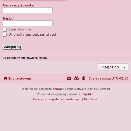
j
Nazwa użytkownika:
Hasło:
Zapamiętaj mnie
Ukryj mój status podczas tej sesji
Ta kategoria nie zawiera forum.
Przejdź do
Strona główna
Strefa czasowa
UTC+02:00
Technologię dostarcza
phpBB
® Forum Software © phpBB Limited
Polski pakiet językowy dostarcza
phpBB.pl
Zasady ochrony danych osobowych
|
Regulamin