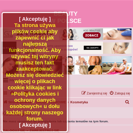
BEAUTY
[ Akceptuję ]
W POLSCE
Ta strona używa
plików cookie aby
zapewnić ci jak
najlepszą
funkcjonalność. Aby
używać tej witryny
musisz ten fakt
zaakceptować.
Możesz się dowiedzieć
Menu
więcej o plikach
cookie klikając w link
Portal
»Polityka cookies i
FAQ
Kontakt z nami
Zarejestruj się
Zaloguj się
Facebook
ochrony danych
S
Strona główna
URODA I ZDROWIE
Kosmetyka
osobowych« u dołu
Regulamin
z
każdej strony naszego
Kosmetyka
Zapytaj administratora
u
forum.
Nie masz uprawnień do przeglądania lub czytania tematów na tym forum.
Kontakt
k
[ Akceptuję ]
a
ZALOGUJ SIĘ
•
ZAREJESTRUJ SIĘ