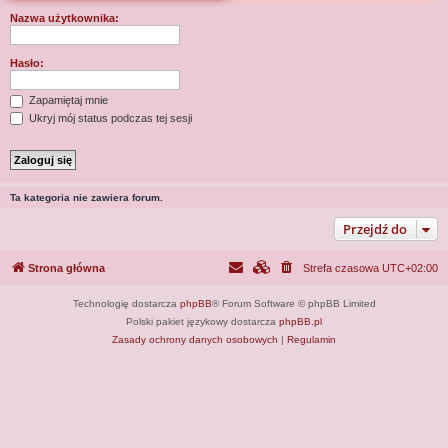
j
Nazwa użytkownika:
Hasło:
Zapamiętaj mnie
Ukryj mój status podczas tej sesji
Ta kategoria nie zawiera forum.
Przejdź do
Strona główna
Strefa czasowa
UTC+02:00
Technologię dostarcza
phpBB
® Forum Software © phpBB Limited
Polski pakiet językowy dostarcza
phpBB.pl
Zasady ochrony danych osobowych
|
Regulamin