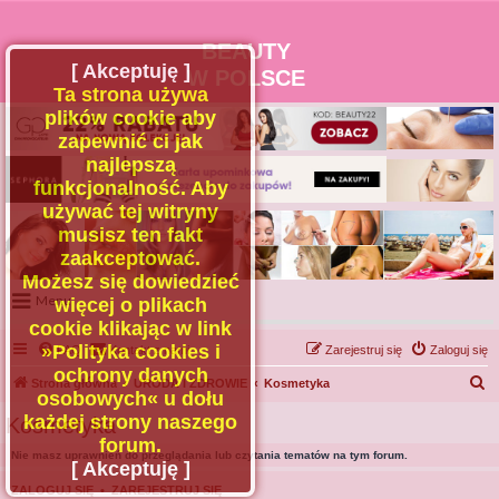
BEAUTY
[ Akceptuję ]
W POLSCE
Ta strona używa
plików cookie aby
zapewnić ci jak
najlepszą
funkcjonalność. Aby
używać tej witryny
musisz ten fakt
zaakceptować.
Możesz się dowiedzieć
Menu
więcej o plikach
cookie klikając w link
Portal
»Polityka cookies i
FAQ
Kontakt z nami
Zarejestruj się
Zaloguj się
Facebook
ochrony danych
S
Strona główna
URODA I ZDROWIE
Kosmetyka
osobowych« u dołu
Regulamin
z
każdej strony naszego
Kosmetyka
Zapytaj administratora
u
forum.
Nie masz uprawnień do przeglądania lub czytania tematów na tym forum.
Kontakt
k
[ Akceptuję ]
a
ZALOGUJ SIĘ
•
ZAREJESTRUJ SIĘ