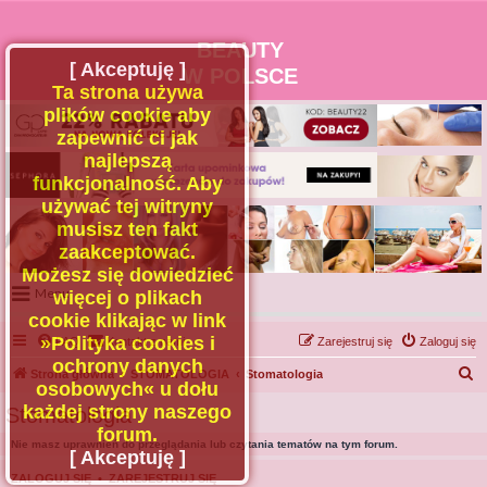
BEAUTY
[ Akceptuję ]
W POLSCE
Ta strona używa
plików cookie aby
zapewnić ci jak
najlepszą
funkcjonalność. Aby
używać tej witryny
musisz ten fakt
zaakceptować.
Możesz się dowiedzieć
Menu
więcej o plikach
cookie klikając w link
Portal
»Polityka cookies i
FAQ
Kontakt z nami
Zarejestruj się
Zaloguj się
Facebook
ochrony danych
S
Strona główna
STOMATOLOGIA
Stomatologia
osobowych« u dołu
Regulamin
z
każdej strony naszego
Stomatologia
Zapytaj administratora
u
forum.
Nie masz uprawnień do przeglądania lub czytania tematów na tym forum.
Kontakt
k
[ Akceptuję ]
a
ZALOGUJ SIĘ
•
ZAREJESTRUJ SIĘ