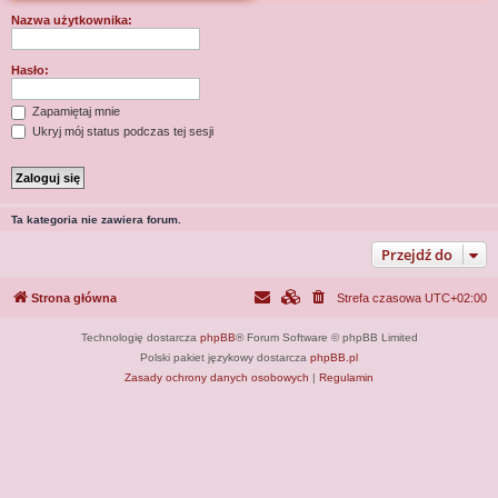
j
Nazwa użytkownika:
Hasło:
Zapamiętaj mnie
Ukryj mój status podczas tej sesji
Ta kategoria nie zawiera forum.
Przejdź do
Strona główna
Strefa czasowa
UTC+02:00
Technologię dostarcza
phpBB
® Forum Software © phpBB Limited
Polski pakiet językowy dostarcza
phpBB.pl
Zasady ochrony danych osobowych
|
Regulamin