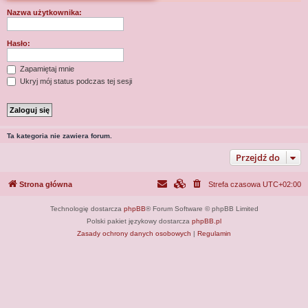
j
Nazwa użytkownika:
Hasło:
Zapamiętaj mnie
Ukryj mój status podczas tej sesji
Ta kategoria nie zawiera forum.
Przejdź do
Strona główna
Strefa czasowa
UTC+02:00
Technologię dostarcza
phpBB
® Forum Software © phpBB Limited
Polski pakiet językowy dostarcza
phpBB.pl
Zasady ochrony danych osobowych
|
Regulamin