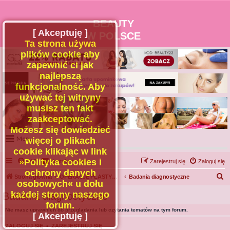
BEAUTY
[ Akceptuję ]
W POLSCE
Ta strona używa
plików cookie aby
zapewnić ci jak
najlepszą
funkcjonalność. Aby
używać tej witryny
musisz ten fakt
zaakceptować.
Możesz się dowiedzieć
Menu
więcej o plikach
cookie klikając w link
Portal
»Polityka cookies i
FAQ
Kontakt z nami
Zarejestruj się
Zaloguj się
Facebook
ochrony danych
S
Strona główna
OPERACJE PLASTYCZNE - OGÓLNE
Badania diagnostyczne
osobowych« u dołu
Regulamin
z
każdej strony naszego
Badania diagnostyczne
Zapytaj administratora
u
forum.
Nie masz uprawnień do przeglądania lub czytania tematów na tym forum.
Kontakt
k
[ Akceptuję ]
a
ZALOGUJ SIĘ
•
ZAREJESTRUJ SIĘ