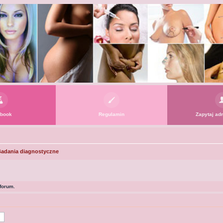
book
Regulamin
Zapytaj adm
adania diagnostyczne
forum.