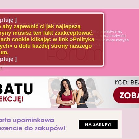
ptuję ]
BEAUTY W POLSCE
 aby zapewnić ci jak najlepszą
Naszą misją jest poszerzanie wiedzy u pacjenta chirurgii plastycznej,
ryny musisz ten fakt zaakceptować.
medycyny estetycznej oraz dziedzin pokrewnych, na temat możliwości
ach cookie klikając w link »Polityka
i ograniczeń tych dziedzin medycyny, oraz uświadamianie im tak korzyści
jak i zagrożeń wynikających z podejmowanych decyzji.
ch« u dołu każdej strony naszego
um.
ptuję ]