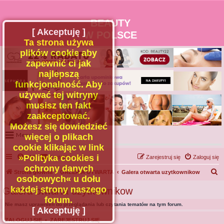
BEAUTY
[ Akceptuję ]
W POLSCE
Ta strona używa
plików cookie aby
zapewnić ci jak
najlepszą
funkcjonalność. Aby
używać tej witryny
musisz ten fakt
zaakceptować.
Możesz się dowiedzieć
Menu
więcej o plikach
cookie klikając w link
Portal
»Polityka cookies i
FAQ
Kontakt z nami
Zarejestruj się
Zaloguj się
Facebook
ochrony danych
S
Strona główna
GALERIA OTWARTA
Galera otwarta uzytkownikow
osobowych« u dołu
Regulamin
z
każdej strony naszego
Galera otwarta uzytkownikow
Zapytaj administratora
u
forum.
Nie masz uprawnień do przeglądania lub czytania tematów na tym forum.
Kontakt
k
[ Akceptuję ]
a
ZALOGUJ SIĘ
•
ZAREJESTRUJ SIĘ