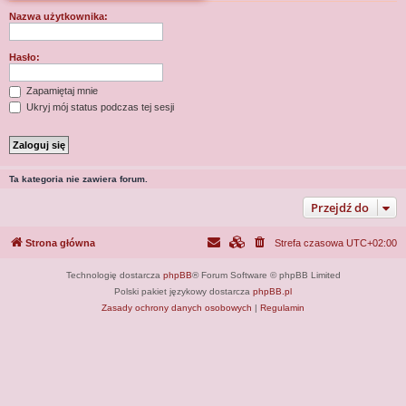
j
Nazwa użytkownika:
Hasło:
Zapamiętaj mnie
Ukryj mój status podczas tej sesji
Ta kategoria nie zawiera forum.
Przejdź do
Strona główna
Strefa czasowa
UTC+02:00
Technologię dostarcza
phpBB
® Forum Software © phpBB Limited
Polski pakiet językowy dostarcza
phpBB.pl
Zasady ochrony danych osobowych
|
Regulamin