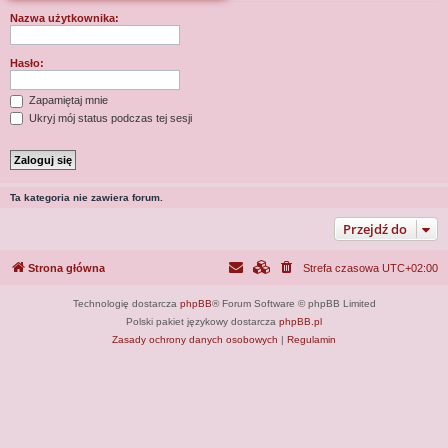
j
Nazwa użytkownika:
Hasło:
Zapamiętaj mnie
Ukryj mój status podczas tej sesji
Ta kategoria nie zawiera forum.
Przejdź do
Strona główna
Strefa czasowa
UTC+02:00
Technologię dostarcza
phpBB
® Forum Software © phpBB Limited
Polski pakiet językowy dostarcza
phpBB.pl
Zasady ochrony danych osobowych
|
Regulamin