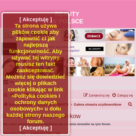
BEAUTY
[ Akceptuję ]
W POLSCE
Ta strona używa
plików cookie aby
zapewnić ci jak
najlepszą
funkcjonalność. Aby
używać tej witryny
musisz ten fakt
zaakceptować.
Możesz się dowiedzieć
Menu
więcej o plikach
cookie klikając w link
Portal
»Polityka cookies i
FAQ
Kontakt z nami
Zarejestruj się
Zaloguj się
Facebook
ochrony danych
S
Strona główna
GALERIA OTWARTA
Galera otwarta uzytkownikow
osobowych« u dołu
Regulamin
z
każdej strony naszego
Galera otwarta uzytkownikow
Zapytaj administratora
u
forum.
Nie masz uprawnień do przeglądania lub czytania tematów na tym forum.
Kontakt
k
[ Akceptuję ]
a
ZALOGUJ SIĘ
•
ZAREJESTRUJ SIĘ