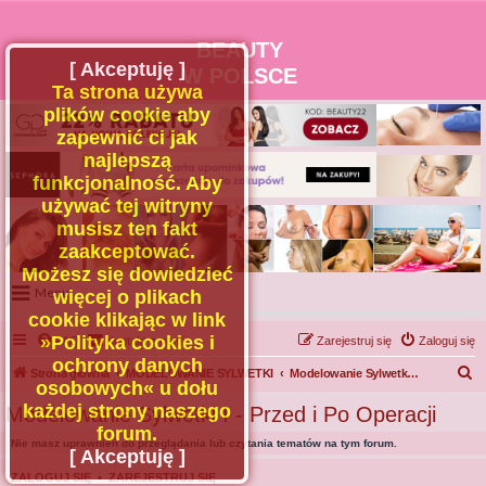
BEAUTY
[ Akceptuję ]
W POLSCE
Ta strona używa
plików cookie aby
zapewnić ci jak
najlepszą
funkcjonalność. Aby
używać tej witryny
musisz ten fakt
zaakceptować.
Możesz się dowiedzieć
Menu
więcej o plikach
cookie klikając w link
Portal
»Polityka cookies i
FAQ
Kontakt z nami
Zarejestruj się
Zaloguj się
Facebook
ochrony danych
S
Strona główna
MODELOWANIE SYLWETKI
Modelowanie Sylwetki I - Przed i Po Operacji
osobowych« u dołu
Regulamin
z
każdej strony naszego
Modelowanie Sylwetki I - Przed i Po Operacji
Zapytaj administratora
u
forum.
Nie masz uprawnień do przeglądania lub czytania tematów na tym forum.
Kontakt
k
[ Akceptuję ]
a
ZALOGUJ SIĘ
•
ZAREJESTRUJ SIĘ