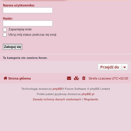
j
Nazwa użytkownika:
Hasło:
Zapamiętaj mnie
Ukryj mój status podczas tej sesji
Ta kategoria nie zawiera forum.
Przejdź do
Strona główna
Strefa czasowa
UTC+02:00
Technologię dostarcza
phpBB
® Forum Software © phpBB Limited
Polski pakiet językowy dostarcza
phpBB.pl
Zasady ochrony danych osobowych
|
Regulamin