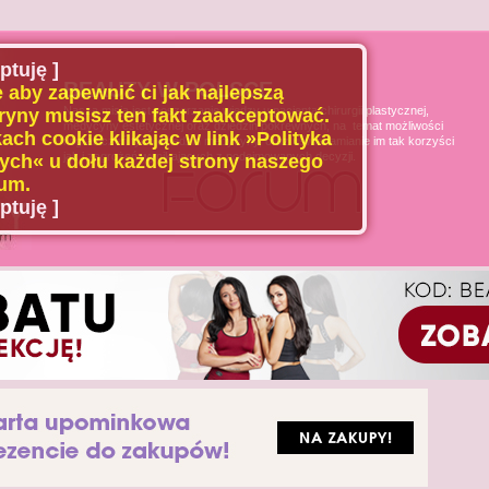
ptuję ]
BEAUTY W POLSCE
 aby zapewnić ci jak najlepszą
Naszą misją jest poszerzanie wiedzy u pacjenta chirurgii plastycznej,
ryny musisz ten fakt zaakceptować.
medycyny estetycznej oraz dziedzin pokrewnych, na temat możliwości
ach cookie klikając w link »Polityka
i ograniczeń tych dziedzin medycyny, oraz uświadamianie im tak korzyści
jak i zagrożeń wynikających z podejmowanych decyzji.
ch« u dołu każdej strony naszego
um.
ptuję ]