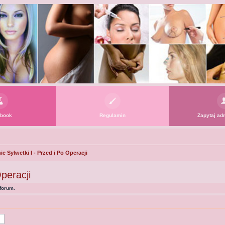
book
Regulamin
Zapytaj adm
 Sylwetki I - Przed i Po Operacji
peracji
forum.