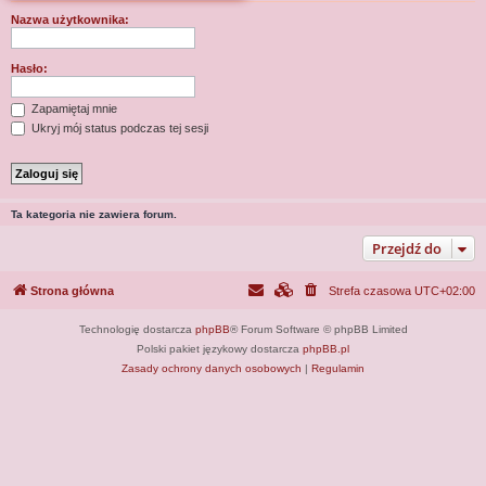
j
Nazwa użytkownika:
Hasło:
Zapamiętaj mnie
Ukryj mój status podczas tej sesji
Ta kategoria nie zawiera forum.
Przejdź do
Strona główna
Strefa czasowa
UTC+02:00
Technologię dostarcza
phpBB
® Forum Software © phpBB Limited
Polski pakiet językowy dostarcza
phpBB.pl
Zasady ochrony danych osobowych
|
Regulamin