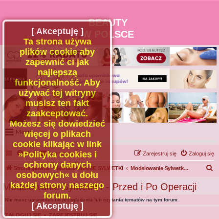
BEAUTY
[ Akceptuję ]
W POLSCE
Ta strona używa
plików cookie aby
zapewnić ci jak
najlepszą
funkcjonalność. Aby
używać tej witryny
musisz ten fakt
zaakceptować.
Możesz się dowiedzieć
Menu
więcej o plikach
cookie klikając w link
Portal
»Polityka cookies i
FAQ
Kontakt z nami
Zarejestruj się
Zaloguj się
Facebook
ochrony danych
S
Strona główna
MODELOWANIE SYLWETKI
Modelowanie Sylwetki I - Przed i Po Operacji
osobowych« u dołu
Regulamin
z
każdej strony naszego
Modelowanie Sylwetki I - Przed i Po Operacji
Zapytaj administratora
u
forum.
Nie masz uprawnień do przeglądania lub czytania tematów na tym forum.
Kontakt
k
[ Akceptuję ]
a
ZALOGUJ SIĘ
•
ZAREJESTRUJ SIĘ