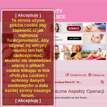
BEAUTY
[ Akceptuję ]
W POLSCE
Ta strona używa
plików cookie aby
zapewnić ci jak
najlepszą
funkcjonalność. Aby
używać tej witryny
musisz ten fakt
zaakceptować.
Możesz się dowiedzieć
Menu
więcej o plikach
cookie klikając w link
Portal
»Polityka cookies i
FAQ
Kontakt z nami
Zarejestruj się
Zaloguj się
Facebook
ochrony danych
S
Strona główna
KOREKCJE PIERSI
Korekcje Piersi IV - Techniczne Aspekty Operacji
osobowych« u dołu
Regulamin
z
każdej strony naszego
Korekcje Piersi IV - Techniczne Aspekty Operacji
Zapytaj administratora
u
forum.
Nie masz uprawnień do przeglądania lub czytania tematów na tym forum.
Kontakt
k
[ Akceptuję ]
a
ZALOGUJ SIĘ
•
ZAREJESTRUJ SIĘ