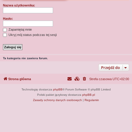
j
Nazwa użytkownika:
Hasło:
Zapamiętaj mnie
Ukryj mój status podczas tej sesji
Ta kategoria nie zawiera forum.
Przejdź do
Strona główna
Strefa czasowa
UTC+02:00
Technologię dostarcza
phpBB
® Forum Software © phpBB Limited
Polski pakiet językowy dostarcza
phpBB.pl
Zasady ochrony danych osobowych
|
Regulamin