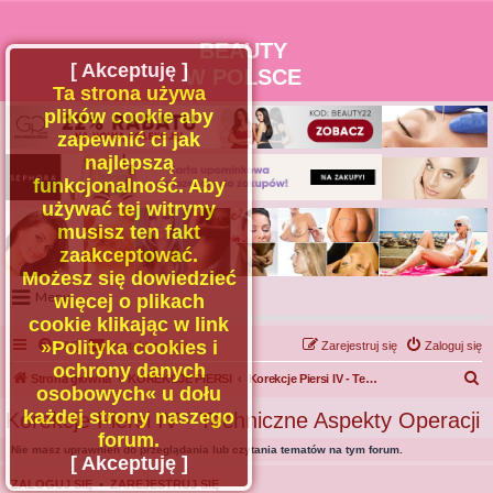
BEAUTY
[ Akceptuję ]
W POLSCE
Ta strona używa
plików cookie aby
zapewnić ci jak
najlepszą
funkcjonalność. Aby
używać tej witryny
musisz ten fakt
zaakceptować.
Możesz się dowiedzieć
Menu
więcej o plikach
cookie klikając w link
Portal
»Polityka cookies i
FAQ
Kontakt z nami
Zarejestruj się
Zaloguj się
Facebook
ochrony danych
S
Strona główna
KOREKCJE PIERSI
Korekcje Piersi IV - Techniczne Aspekty Operacji
osobowych« u dołu
Regulamin
z
każdej strony naszego
Korekcje Piersi IV - Techniczne Aspekty Operacji
Zapytaj administratora
u
forum.
Nie masz uprawnień do przeglądania lub czytania tematów na tym forum.
Kontakt
k
[ Akceptuję ]
a
ZALOGUJ SIĘ
•
ZAREJESTRUJ SIĘ