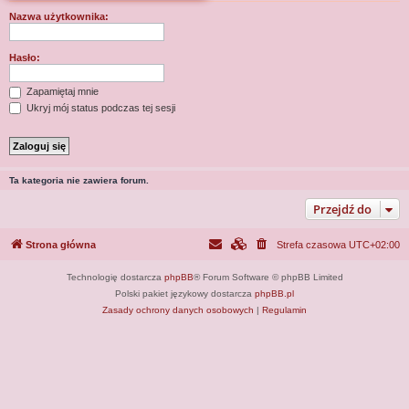
j
Nazwa użytkownika:
Hasło:
Zapamiętaj mnie
Ukryj mój status podczas tej sesji
Ta kategoria nie zawiera forum.
Przejdź do
Strona główna
Strefa czasowa
UTC+02:00
Technologię dostarcza
phpBB
® Forum Software © phpBB Limited
Polski pakiet językowy dostarcza
phpBB.pl
Zasady ochrony danych osobowych
|
Regulamin