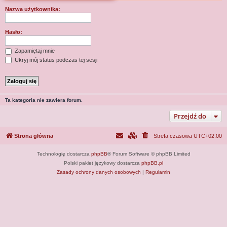
j
Nazwa użytkownika:
Hasło:
Zapamiętaj mnie
Ukryj mój status podczas tej sesji
Ta kategoria nie zawiera forum.
Przejdź do
Strona główna
Strefa czasowa
UTC+02:00
Technologię dostarcza
phpBB
® Forum Software © phpBB Limited
Polski pakiet językowy dostarcza
phpBB.pl
Zasady ochrony danych osobowych
|
Regulamin