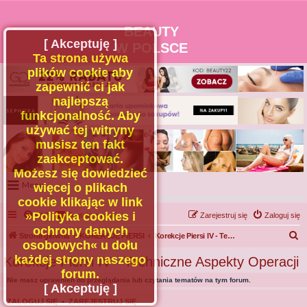
BEAUTY
[ Akceptuję ]
W POLSCE
Ta strona używa
plików cookie aby
zapewnić ci jak
najlepszą
funkcjonalność. Aby
używać tej witryny
musisz ten fakt
zaakceptować.
Możesz się dowiedzieć
Menu
więcej o plikach
cookie klikając w link
Portal
»Polityka cookies i
FAQ
Kontakt z nami
Zarejestruj się
Zaloguj się
Facebook
ochrony danych
S
Strona główna
KOREKCJE PIERSI
Korekcje Piersi IV - Techniczne Aspekty Operacji
osobowych« u dołu
Regulamin
z
każdej strony naszego
Korekcje Piersi IV - Techniczne Aspekty Operacji
Zapytaj administratora
u
forum.
Nie masz uprawnień do przeglądania lub czytania tematów na tym forum.
Kontakt
k
[ Akceptuję ]
a
ZALOGUJ SIĘ
•
ZAREJESTRUJ SIĘ