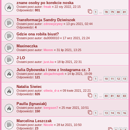
znane osoby po korekcie noska
Ostatni post autor:
freak
«
22 sty 2022, 22:15
Odpowiedzi:
801
1
78
79
80
81
…
Transformacja Sandry Dziwiszek
Ostatni post autor:
zdrowyzywy
«
13 gru 2021, 02:44
Odpowiedzi:
4
Gdzie ona robiła biust?
Ostatni post autor:
du0000010
«
17 wrz 2021, 21:24
Maxineczka
Ostatni post autor:
Monm
«
31 lip 2021, 13:25
J LO
Ostatni post autor:
just.ka
«
18 lip 2021, 22:31
Julia Dybowska i inne z Instagrama cz. 3
Ostatni post autor:
alicjachrupek
«
14 lip 2021, 19:09
Odpowiedzi:
121
1
10
11
12
13
…
Natalia Siwiec
Ostatni post autor:
oliwia_d-a
«
09 kwie 2021, 22:21
Odpowiedzi:
826
1
80
81
82
83
…
Paulla (Ignasiak)
Ostatni post autor:
bergson7
«
25 mar 2021, 10:51
Odpowiedzi:
150
1
13
14
15
16
…
Marcelina Leszczak
Ostatni post autor:
Nicole
«
28 lut 2021, 10:50
Odpowiedzi:
23
1
2
3