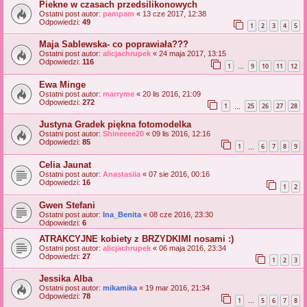
Piekne w czasach przedsilikonowych
Ostatni post autor:
pampam
«
13 cze 2017, 12:38
Odpowiedzi:
49
1
2
3
4
5
Maja Sablewska- co poprawiała???
Ostatni post autor:
alicjachrupek
«
24 maja 2017, 13:15
Odpowiedzi:
116
1
9
10
11
12
…
Ewa Minge
Ostatni post autor:
marryme
«
20 lis 2016, 21:09
Odpowiedzi:
272
1
25
26
27
28
…
Justyna Gradek piękna fotomodelka
Ostatni post autor:
Shineeee20
«
09 lis 2016, 12:16
Odpowiedzi:
85
1
6
7
8
9
…
Celia Jaunat
Ostatni post autor:
Anastasiia
«
07 sie 2016, 00:16
Odpowiedzi:
16
1
2
Gwen Stefani
Ostatni post autor:
Ina_Benita
«
08 cze 2016, 23:30
Odpowiedzi:
6
ATRAKCYJNE kobiety z BRZYDKIMI nosami :)
Ostatni post autor:
alicjachrupek
«
06 maja 2016, 23:34
Odpowiedzi:
27
1
2
3
Jessika Alba
Ostatni post autor:
mikamika
«
19 mar 2016, 21:34
Odpowiedzi:
78
1
5
6
7
8
…