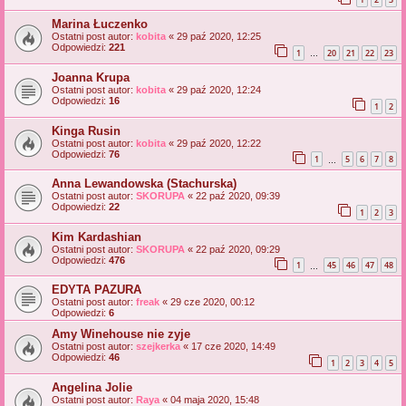
Marina Łuczenko
Ostatni post autor:
kobita
«
29 paź 2020, 12:25
Odpowiedzi:
221
1
20
21
22
23
…
Joanna Krupa
Ostatni post autor:
kobita
«
29 paź 2020, 12:24
Odpowiedzi:
16
1
2
Kinga Rusin
Ostatni post autor:
kobita
«
29 paź 2020, 12:22
Odpowiedzi:
76
1
5
6
7
8
…
Anna Lewandowska (Stachurska)
Ostatni post autor:
SKORUPA
«
22 paź 2020, 09:39
Odpowiedzi:
22
1
2
3
Kim Kardashian
Ostatni post autor:
SKORUPA
«
22 paź 2020, 09:29
Odpowiedzi:
476
1
45
46
47
48
…
EDYTA PAZURA
Ostatni post autor:
freak
«
29 cze 2020, 00:12
Odpowiedzi:
6
Amy Winehouse nie zyje
Ostatni post autor:
szejkerka
«
17 cze 2020, 14:49
Odpowiedzi:
46
1
2
3
4
5
Angelina Jolie
Ostatni post autor:
Raya
«
04 maja 2020, 15:48