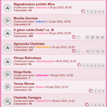
Najpiękniejsze polskie Miss
Ostatni post autor:
marryme
«
28 gru 2015, 00:38
Odpowiedzi:
43
1
2
3
4
5
Monika Gocman
Ostatni post autor:
babina7
«
14 gru 2015, 18:26
Odpowiedzi:
8
A gdzie robiła Doda? cz. III
Ostatni post autor:
monimo
«
05 gru 2015, 01:00
Odpowiedzi:
292
1
27
28
29
30
…
Agnieszka Chylińska
Ostatni post autor:
Midorianka
«
01 gru 2015, 19:28
Odpowiedzi:
127
1
10
11
12
13
…
Olesya Malinskaya
Ostatni post autor:
kobietazpasja
«
30 lis 2015, 11:15
Odpowiedzi:
51
1
2
3
4
5
6
Kinga Korta
Ostatni post autor:
niebieska
«
09 paź 2015, 13:09
Odpowiedzi:
7
Teresa Werner
Ostatni post autor:
Nataa
«
03 paź 2015, 12:31
Odpowiedzi:
21
1
2
3
Charlotte Caniggia
Ostatni post autor:
szpilkaXXX
«
09 wrz 2015, 13:12
Odpowiedzi:
34
1
2
3
4