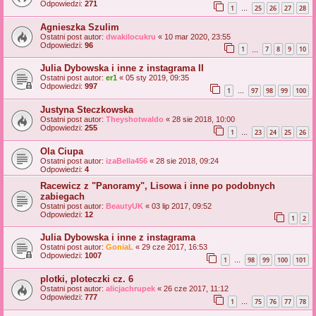
Odpowiedzi:
271
1
25
26
27
28
…
Agnieszka Szulim
Ostatni post autor:
dwakilocukru
«
10 mar 2020, 23:55
Odpowiedzi:
96
1
7
8
9
10
…
Julia Dybowska i inne z instagrama II
Ostatni post autor:
er1
«
05 sty 2019, 09:35
Odpowiedzi:
997
1
97
98
99
100
…
Justyna Steczkowska
Ostatni post autor:
Theyshotwaldo
«
28 sie 2018, 10:00
Odpowiedzi:
255
1
23
24
25
26
…
Ola Ciupa
Ostatni post autor:
izaBella456
«
28 sie 2018, 09:24
Odpowiedzi:
4
Racewicz z "Panoramy", Lisowa i inne po podobnych
zabiegach
Ostatni post autor:
BeautyUK
«
03 lip 2017, 09:52
Odpowiedzi:
12
1
2
Julia Dybowska i inne z instagrama
Ostatni post autor:
GoniaL
«
29 cze 2017, 16:53
Odpowiedzi:
1007
1
98
99
100
101
…
plotki, ploteczki cz. 6
Ostatni post autor:
alicjachrupek
«
26 cze 2017, 11:12
Odpowiedzi:
777
1
75
76
77
78
…