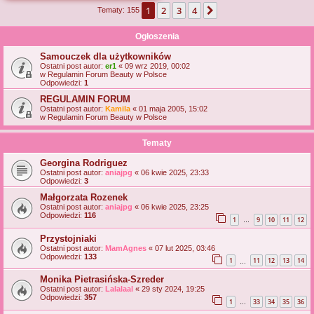
1
2
3
4
Następna
Tematy: 155
j
Ogłoszenia
Samouczek dla użytkowników
Ostatni post autor:
er1
«
09 wrz 2019, 00:02
w
Regulamin Forum Beauty w Polsce
Odpowiedzi:
1
REGULAMIN FORUM
Ostatni post autor:
Kamila
«
01 maja 2005, 15:02
w
Regulamin Forum Beauty w Polsce
Tematy
Georgina Rodriguez
Ostatni post autor:
aniajpg
«
06 kwie 2025, 23:33
Odpowiedzi:
3
Małgorzata Rozenek
Ostatni post autor:
aniajpg
«
06 kwie 2025, 23:25
Odpowiedzi:
116
1
9
10
11
12
…
Przystojniaki
Ostatni post autor:
MamAgnes
«
07 lut 2025, 03:46
Odpowiedzi:
133
1
11
12
13
14
…
Monika Pietrasińska-Szreder
Ostatni post autor:
Lalalaal
«
29 sty 2024, 19:25
Odpowiedzi:
357
1
33
34
35
36
…