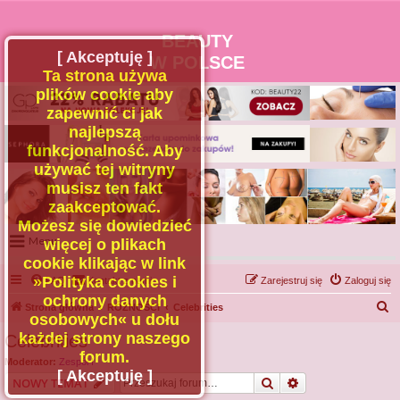
BEAUTY
[ Akceptuję ]
W POLSCE
Ta strona używa
plików cookie aby
zapewnić ci jak
najlepszą
funkcjonalność. Aby
używać tej witryny
musisz ten fakt
zaakceptować.
Możesz się dowiedzieć
Menu
więcej o plikach
cookie klikając w link
Portal
»Polityka cookies i
FAQ
Kontakt z nami
Zarejestruj się
Zaloguj się
Facebook
ochrony danych
S
Strona główna
RÓŻNOŚCI
Celebrities
osobowych« u dołu
Regulamin
z
każdej strony naszego
Celebrities
Zapytaj administratora
u
forum.
Moderator:
Zespół I
Kontakt
k
[ Akceptuję ]
Szukaj
Wyszukiwanie z
NOWY TEMAT
a