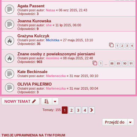
Agata Passent
Ostatni post autor:
Nataa
«
06 wrz 2015, 21:43
Odpowiedzi:
3
Joanna Kurowska
Ostatni post autor:
she
«
11 lip 2015, 06:00
Odpowiedzi:
9
Grażyna Kulczyk
Ostatni post autor:
Michitka
«
27 maja 2015, 13:10
Odpowiedzi:
35
1
2
3
4
Znane osoby z powiekszonymi piersiami
Ostatni post autor:
monimo
«
08 maja 2015, 22:48
Odpowiedzi:
903
1
88
89
90
91
…
Kate Beckinsale
Ostatni post autor:
Marleneczka
«
31 mar 2015, 00:10
OLIVIA PALERMO
Ostatni post autor:
Marleneczka
«
31 mar 2015, 00:04
Odpowiedzi:
3
NOWY TEMAT
1
2
3
4
Następna
Tematy: 155
Przejdź do
TWOJE UPRAWNIENIA NA TYM FORUM