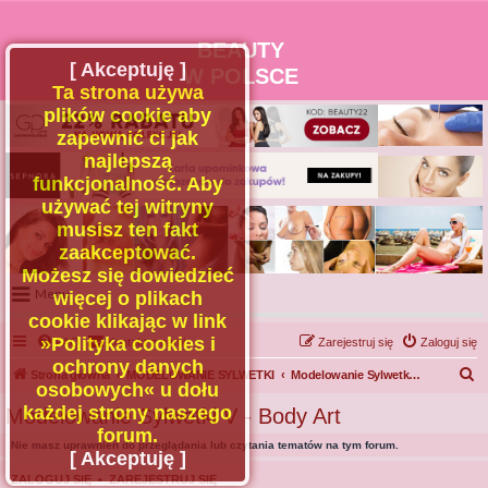
BEAUTY
[ Akceptuję ]
W POLSCE
Ta strona używa
plików cookie aby
zapewnić ci jak
najlepszą
funkcjonalność. Aby
używać tej witryny
musisz ten fakt
zaakceptować.
Możesz się dowiedzieć
Menu
więcej o plikach
cookie klikając w link
Portal
»Polityka cookies i
FAQ
Kontakt z nami
Zarejestruj się
Zaloguj się
Facebook
ochrony danych
S
Strona główna
MODELOWANIE SYLWETKI
Modelowanie Sylwetki V - Body Art
osobowych« u dołu
Regulamin
z
każdej strony naszego
Modelowanie Sylwetki V - Body Art
Zapytaj administratora
u
forum.
Nie masz uprawnień do przeglądania lub czytania tematów na tym forum.
Kontakt
k
[ Akceptuję ]
a
ZALOGUJ SIĘ
•
ZAREJESTRUJ SIĘ