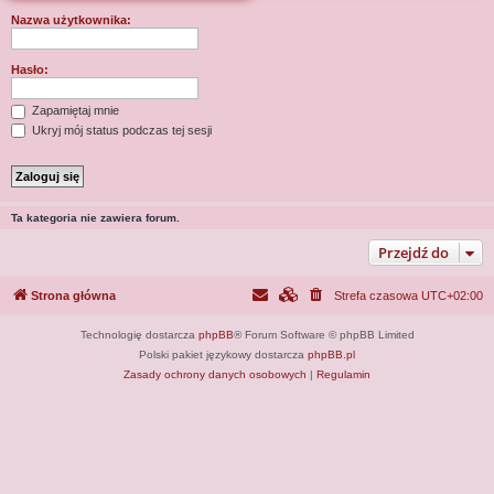
j
Nazwa użytkownika:
Hasło:
Zapamiętaj mnie
Ukryj mój status podczas tej sesji
Ta kategoria nie zawiera forum.
Przejdź do
Strona główna
Strefa czasowa
UTC+02:00
Technologię dostarcza
phpBB
® Forum Software © phpBB Limited
Polski pakiet językowy dostarcza
phpBB.pl
Zasady ochrony danych osobowych
|
Regulamin