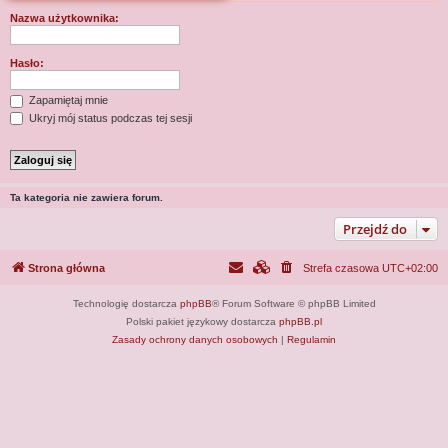
j
Nazwa użytkownika:
Hasło:
Zapamiętaj mnie
Ukryj mój status podczas tej sesji
Ta kategoria nie zawiera forum.
Przejdź do
Strona główna
Strefa czasowa
UTC+02:00
Technologię dostarcza
phpBB
® Forum Software © phpBB Limited
Polski pakiet językowy dostarcza
phpBB.pl
Zasady ochrony danych osobowych
|
Regulamin