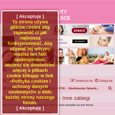
BEAUTY
[ Akceptuję ]
W POLSCE
Ta strona używa
plików cookie aby
zapewnić ci jak
najlepszą
funkcjonalność. Aby
używać tej witryny
musisz ten fakt
zaakceptować.
Możesz się dowiedzieć
Menu
więcej o plikach
cookie klikając w link
Portal
»Polityka cookies i
FAQ
Kontakt z nami
Zarejestruj się
Zaloguj się
Facebook
ochrony danych
S
Strona główna
MODELOWANIE SYLWETKI
Modelowanie Sylwetki IV - Inne zabiegi
osobowych« u dołu
Regulamin
z
każdej strony naszego
Modelowanie Sylwetki IV - Inne zabiegi
Zapytaj administratora
u
forum.
Nie masz uprawnień do przeglądania lub czytania tematów na tym forum.
Kontakt
k
[ Akceptuję ]
a
ZALOGUJ SIĘ
•
ZAREJESTRUJ SIĘ