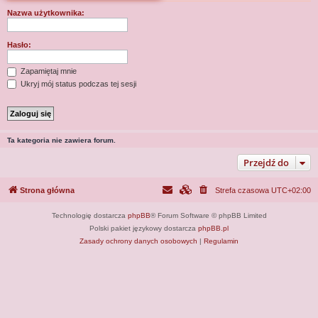
j
Nazwa użytkownika:
Hasło:
Zapamiętaj mnie
Ukryj mój status podczas tej sesji
Ta kategoria nie zawiera forum.
Przejdź do
Strona główna
Strefa czasowa
UTC+02:00
Technologię dostarcza
phpBB
® Forum Software © phpBB Limited
Polski pakiet językowy dostarcza
phpBB.pl
Zasady ochrony danych osobowych
|
Regulamin