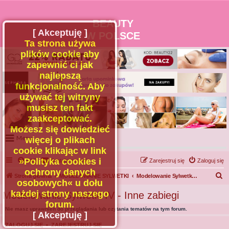
BEAUTY
[ Akceptuję ]
W POLSCE
Ta strona używa
plików cookie aby
zapewnić ci jak
najlepszą
funkcjonalność. Aby
używać tej witryny
musisz ten fakt
zaakceptować.
Możesz się dowiedzieć
Menu
więcej o plikach
cookie klikając w link
Portal
»Polityka cookies i
FAQ
Kontakt z nami
Zarejestruj się
Zaloguj się
Facebook
ochrony danych
S
Strona główna
MODELOWANIE SYLWETKI
Modelowanie Sylwetki IV - Inne zabiegi
osobowych« u dołu
Regulamin
z
każdej strony naszego
Modelowanie Sylwetki IV - Inne zabiegi
Zapytaj administratora
u
forum.
Nie masz uprawnień do przeglądania lub czytania tematów na tym forum.
Kontakt
k
[ Akceptuję ]
a
ZALOGUJ SIĘ
•
ZAREJESTRUJ SIĘ