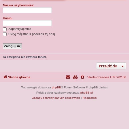
j
Nazwa użytkownika:
Hasło:
Zapamiętaj mnie
Ukryj mój status podczas tej sesji
Ta kategoria nie zawiera forum.
Przejdź do
Strona główna
Strefa czasowa
UTC+02:00
Technologię dostarcza
phpBB
® Forum Software © phpBB Limited
Polski pakiet językowy dostarcza
phpBB.pl
Zasady ochrony danych osobowych
|
Regulamin