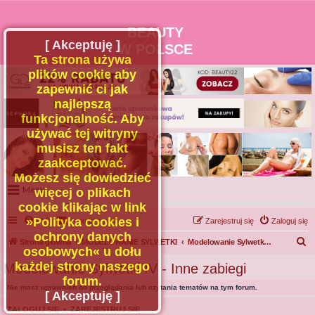
BEAUTY
[ Akceptuję ]
W POLSCE
Ta strona używa
plików cookie aby
zapewnić ci jak
najlepszą
funkcjonalność. Aby
używać tej witryny
musisz ten fakt
zaakceptować.
Możesz się dowiedzieć
Menu
więcej o plikach
cookie klikając w link
Portal
»Polityka cookies i
FAQ
Kontakt z nami
Zarejestruj się
Zaloguj się
Facebook
ochrony danych
S
Strona główna
MODELOWANIE SYLWETKI
Modelowanie Sylwetki IV - Inne zabiegi
osobowych« u dołu
Regulamin
z
każdej strony naszego
Modelowanie Sylwetki IV - Inne zabiegi
Zapytaj administratora
u
forum.
Nie masz uprawnień do przeglądania lub czytania tematów na tym forum.
Kontakt
k
[ Akceptuję ]
a
ZALOGUJ SIĘ
•
ZAREJESTRUJ SIĘ