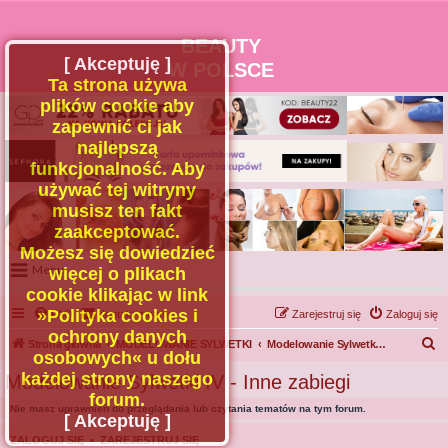
BEAUTY
[ Akceptuję ]
W POLSCE
Ta strona używa
plików cookie aby
zapewnić ci jak
najlepszą
funkcjonalność. Aby
używać tej witryny
musisz ten fakt
zaakceptować.
Możesz się dowiedzieć
Menu
więcej o plikach
cookie klikając w link
Portal
»Polityka cookies i
FAQ
Kontakt z nami
Zarejestruj się
Zaloguj się
Facebook
ochrony danych
S
Strona główna
MODELOWANIE SYLWETKI
Modelowanie Sylwetki IV - Inne zabiegi
osobowych« u dołu
Regulamin
z
każdej strony naszego
Modelowanie Sylwetki IV - Inne zabiegi
Zapytaj administratora
u
forum.
Nie masz uprawnień do przeglądania lub czytania tematów na tym forum.
Kontakt
k
[ Akceptuję ]
a
ZALOGUJ SIĘ
•
ZAREJESTRUJ SIĘ