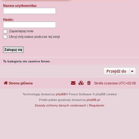
j
Nazwa użytkownika:
Hasło:
Zapamiętaj mnie
Ukryj mój status podczas tej sesji
Ta kategoria nie zawiera forum.
Przejdź do
Strona główna
Strefa czasowa
UTC+02:00
Technologię dostarcza
phpBB
® Forum Software © phpBB Limited
Polski pakiet językowy dostarcza
phpBB.pl
Zasady ochrony danych osobowych
|
Regulamin