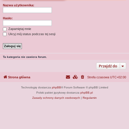
j
Nazwa użytkownika:
Hasło:
Zapamiętaj mnie
Ukryj mój status podczas tej sesji
Ta kategoria nie zawiera forum.
Przejdź do
Strona główna
Strefa czasowa
UTC+02:00
Technologię dostarcza
phpBB
® Forum Software © phpBB Limited
Polski pakiet językowy dostarcza
phpBB.pl
Zasady ochrony danych osobowych
|
Regulamin