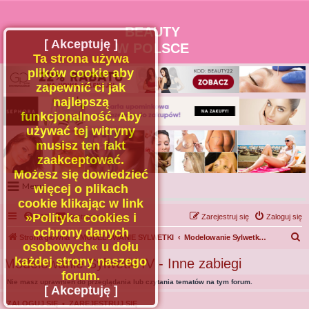
BEAUTY
[ Akceptuję ]
W POLSCE
Ta strona używa
plików cookie aby
zapewnić ci jak
najlepszą
funkcjonalność. Aby
używać tej witryny
musisz ten fakt
zaakceptować.
Możesz się dowiedzieć
Menu
więcej o plikach
cookie klikając w link
Portal
»Polityka cookies i
FAQ
Kontakt z nami
Zarejestruj się
Zaloguj się
Facebook
ochrony danych
S
Strona główna
MODELOWANIE SYLWETKI
Modelowanie Sylwetki IV - Inne zabiegi
osobowych« u dołu
Regulamin
z
każdej strony naszego
Modelowanie Sylwetki IV - Inne zabiegi
Zapytaj administratora
u
forum.
Nie masz uprawnień do przeglądania lub czytania tematów na tym forum.
Kontakt
k
[ Akceptuję ]
a
ZALOGUJ SIĘ
•
ZAREJESTRUJ SIĘ