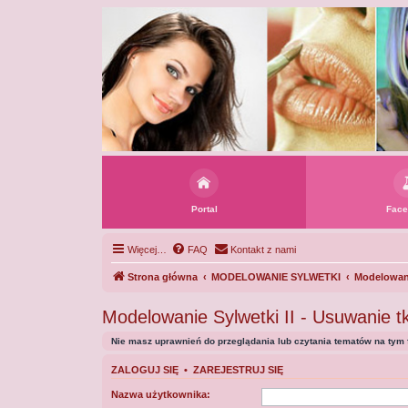
Portal
Face
Więcej…
FAQ
Kontakt z nami
Strona główna
MODELOWANIE SYLWETKI
Modelowani
Modelowanie Sylwetki II - Usuwanie t
Nie masz uprawnień do przeglądania lub czytania tematów na tym 
ZALOGUJ SIĘ
•
ZAREJESTRUJ SIĘ
Nazwa użytkownika: