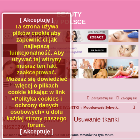
BEAUTY
[ Akceptuję ]
W POLSCE
Ta strona używa
plików cookie aby
zapewnić ci jak
najlepszą
funkcjonalność. Aby
używać tej witryny
musisz ten fakt
zaakceptować.
Możesz się dowiedzieć
Menu
więcej o plikach
cookie klikając w link
Portal
»Polityka cookies i
FAQ
Kontakt z nami
Zarejestruj się
Zaloguj się
Facebook
ochrony danych
S
Strona główna
MODELOWANIE SYLWETKI
Modelowanie Sylwetki II - Usuwanie tkanki tłuszczowej
osobowych« u dołu
Regulamin
z
każdej strony naszego
Modelowanie Sylwetki II - Usuwanie tkanki
Zapytaj administratora
u
forum.
tłuszczowej
Kontakt
k
[ Akceptuję ]
Nie masz uprawnień do przeglądania lub czytania tematów na tym forum.
a