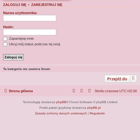
j
ZALOGUJ SIĘ
•
ZAREJESTRUJ SIĘ
Nazwa użytkownika:
Hasło:
Zapamiętaj mnie
Ukryj mój status podczas tej sesji
Ta kategoria nie zawiera forum.
Przejdź do
Strona główna
Strefa czasowa
UTC+02:00
Technologię dostarcza
phpBB
® Forum Software © phpBB Limited
Polski pakiet językowy dostarcza
phpBB.pl
Zasady ochrony danych osobowych
|
Regulamin