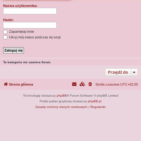
j
Nazwa użytkownika:
Hasło:
Zapamiętaj mnie
Ukryj mój status podczas tej sesji
Ta kategoria nie zawiera forum.
Przejdź do
Strona główna
Strefa czasowa
UTC+02:00
Technologię dostarcza
phpBB
® Forum Software © phpBB Limited
Polski pakiet językowy dostarcza
phpBB.pl
Zasady ochrony danych osobowych
|
Regulamin