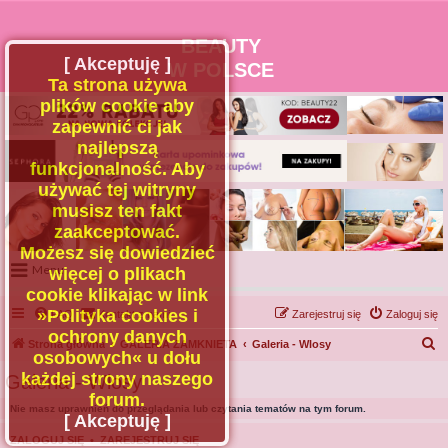
BEAUTY
[ Akceptuję ]
W POLSCE
Ta strona używa
plików cookie aby
zapewnić ci jak
najlepszą
funkcjonalność. Aby
używać tej witryny
musisz ten fakt
zaakceptować.
Możesz się dowiedzieć
Menu
więcej o plikach
cookie klikając w link
Portal
»Polityka cookies i
FAQ
Kontakt z nami
Zarejestruj się
Zaloguj się
Facebook
ochrony danych
S
Strona główna
GALERIA ZAMKNIETA
Galeria - Wlosy
osobowych« u dołu
Regulamin
z
każdej strony naszego
Galeria - Wlosy
Zapytaj administratora
u
forum.
Nie masz uprawnień do przeglądania lub czytania tematów na tym forum.
Kontakt
k
[ Akceptuję ]
a
ZALOGUJ SIĘ
•
ZAREJESTRUJ SIĘ