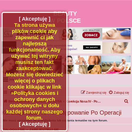
BEAUTY
[ Akceptuję ]
W POLSCE
Ta strona używa
plików cookie aby
zapewnić ci jak
najlepszą
funkcjonalność. Aby
używać tej witryny
musisz ten fakt
zaakceptować.
Możesz się dowiedzieć
Menu
więcej o plikach
cookie klikając w link
Portal
»Polityka cookies i
FAQ
Kontakt z nami
Zarejestruj się
Zaloguj się
Facebook
ochrony danych
S
Strona główna
KOREKCJA NOSA
Korekcja Nosa IV - Postępowanie Po Operacji
osobowych« u dołu
Regulamin
z
każdej strony naszego
Korekcja Nosa IV - Postępowanie Po Operacji
Zapytaj administratora
u
forum.
Nie masz uprawnień do przeglądania lub czytania tematów na tym forum.
Kontakt
k
[ Akceptuję ]
a
ZALOGUJ SIĘ
•
ZAREJESTRUJ SIĘ