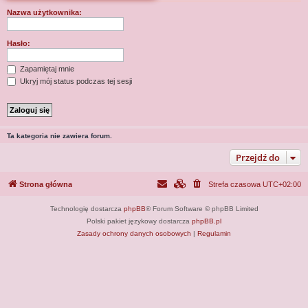
j
Nazwa użytkownika:
Hasło:
Zapamiętaj mnie
Ukryj mój status podczas tej sesji
Ta kategoria nie zawiera forum.
Przejdź do
Strona główna
Strefa czasowa
UTC+02:00
Technologię dostarcza
phpBB
® Forum Software © phpBB Limited
Polski pakiet językowy dostarcza
phpBB.pl
Zasady ochrony danych osobowych
|
Regulamin