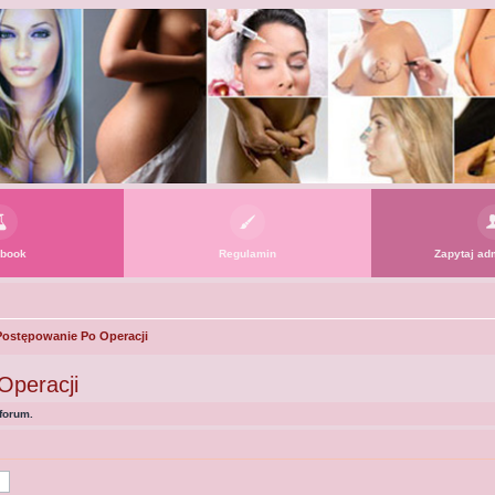
book
Regulamin
Zapytaj adm
 Postępowanie Po Operacji
Operacji
forum.