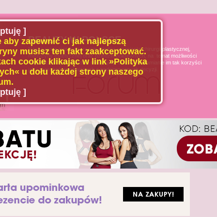
ptuję ]
BEAUTY W POLSCE
 aby zapewnić ci jak najlepszą
Naszą misją jest poszerzanie wiedzy u pacjenta chirurgii plastycznej,
ryny musisz ten fakt zaakceptować.
medycyny estetycznej oraz dziedzin pokrewnych, na temat możliwości
ach cookie klikając w link »Polityka
i ograniczeń tych dziedzin medycyny, oraz uświadamianie im tak korzyści
jak i zagrożeń wynikających z podejmowanych decyzji.
ch« u dołu każdej strony naszego
um.
ptuję ]