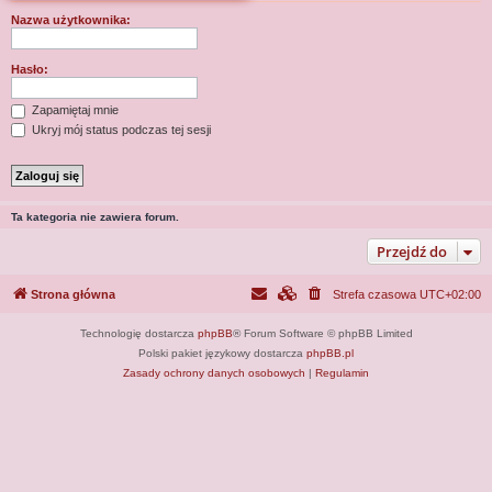
j
Nazwa użytkownika:
Hasło:
Zapamiętaj mnie
Ukryj mój status podczas tej sesji
Ta kategoria nie zawiera forum.
Przejdź do
Strona główna
Strefa czasowa
UTC+02:00
Technologię dostarcza
phpBB
® Forum Software © phpBB Limited
Polski pakiet językowy dostarcza
phpBB.pl
Zasady ochrony danych osobowych
|
Regulamin