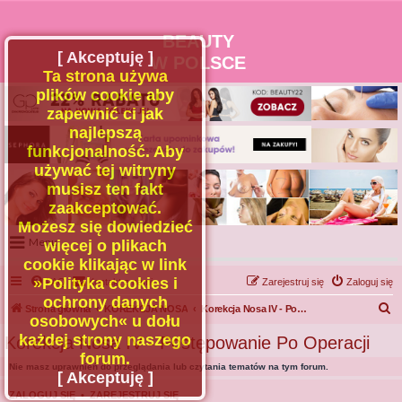
BEAUTY
[ Akceptuję ]
W POLSCE
Ta strona używa
plików cookie aby
zapewnić ci jak
najlepszą
funkcjonalność. Aby
używać tej witryny
musisz ten fakt
zaakceptować.
Możesz się dowiedzieć
Menu
więcej o plikach
cookie klikając w link
Portal
»Polityka cookies i
FAQ
Kontakt z nami
Zarejestruj się
Zaloguj się
Facebook
ochrony danych
S
Strona główna
KOREKCJA NOSA
Korekcja Nosa IV - Postępowanie Po Operacji
osobowych« u dołu
Regulamin
z
każdej strony naszego
Korekcja Nosa IV - Postępowanie Po Operacji
Zapytaj administratora
u
forum.
Nie masz uprawnień do przeglądania lub czytania tematów na tym forum.
Kontakt
k
[ Akceptuję ]
a
ZALOGUJ SIĘ
•
ZAREJESTRUJ SIĘ