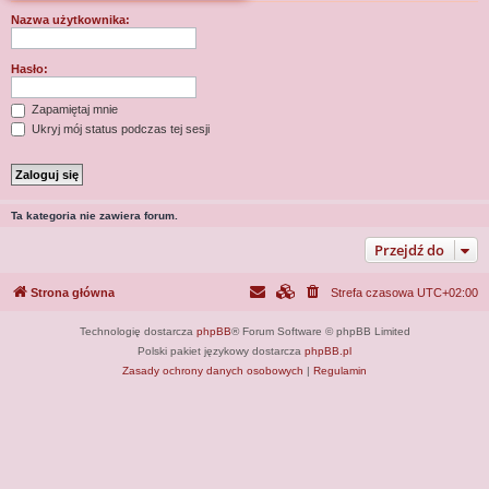
j
Nazwa użytkownika:
Hasło:
Zapamiętaj mnie
Ukryj mój status podczas tej sesji
Ta kategoria nie zawiera forum.
Przejdź do
Strona główna
Strefa czasowa
UTC+02:00
Technologię dostarcza
phpBB
® Forum Software © phpBB Limited
Polski pakiet językowy dostarcza
phpBB.pl
Zasady ochrony danych osobowych
|
Regulamin