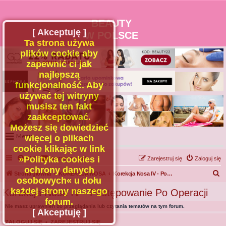
BEAUTY
[ Akceptuję ]
W POLSCE
Ta strona używa
plików cookie aby
zapewnić ci jak
najlepszą
funkcjonalność. Aby
używać tej witryny
musisz ten fakt
zaakceptować.
Możesz się dowiedzieć
Menu
więcej o plikach
cookie klikając w link
Portal
»Polityka cookies i
FAQ
Kontakt z nami
Zarejestruj się
Zaloguj się
Facebook
ochrony danych
S
Strona główna
KOREKCJA NOSA
Korekcja Nosa IV - Postępowanie Po Operacji
osobowych« u dołu
Regulamin
z
każdej strony naszego
Korekcja Nosa IV - Postępowanie Po Operacji
Zapytaj administratora
u
forum.
Nie masz uprawnień do przeglądania lub czytania tematów na tym forum.
Kontakt
k
[ Akceptuję ]
a
ZALOGUJ SIĘ
•
ZAREJESTRUJ SIĘ