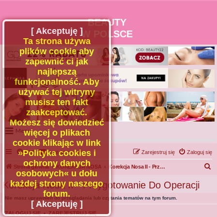
BEAUTY
[ Akceptuję ]
W POLSCE
Ta strona używa
plików cookie aby
zapewnić ci jak
najlepszą
funkcjonalność. Aby
używać tej witryny
musisz ten fakt
zaakceptować.
Możesz się dowiedzieć
Menu
więcej o plikach
cookie klikając w link
Portal
»Polityka cookies i
FAQ
Kontakt z nami
Zarejestruj się
Zaloguj się
Facebook
ochrony danych
S
Strona główna
KOREKCJA NOSA
Korekcja Nosa II - Przygotowanie Do Operacji
osobowych« u dołu
Regulamin
z
każdej strony naszego
Korekcja Nosa II - Przygotowanie Do Operacji
Zapytaj administratora
u
forum.
Nie masz uprawnień do przeglądania lub czytania tematów na tym forum.
Kontakt
k
[ Akceptuję ]
a
ZALOGUJ SIĘ
•
ZAREJESTRUJ SIĘ