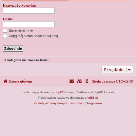
j
Nazwa użytkownika:
Hasło:
Zapamiętaj mnie
Ukryj mój status podczas tej sesji
Ta kategoria nie zawiera forum.
Przejdź do
Strona główna
Strefa czasowa
UTC+02:00
Technologię dostarcza
phpBB
® Forum Software © phpBB Limited
Polski pakiet językowy dostarcza
phpBB.pl
Zasady ochrony danych osobowych
|
Regulamin