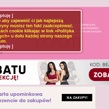
ptuję ]
BEAUTY W POLSCE
 aby zapewnić ci jak najlepszą
Naszą misją jest poszerzanie wiedzy u pacjenta chirurgii plastycznej,
ryny musisz ten fakt zaakceptować.
medycyny estetycznej oraz dziedzin pokrewnych, na temat możliwości
ach cookie klikając w link »Polityka
i ograniczeń tych dziedzin medycyny, oraz uświadamianie im tak korzyści
jak i zagrożeń wynikających z podejmowanych decyzji.
ch« u dołu każdej strony naszego
um.
ptuję ]