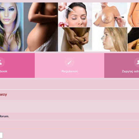
book
Regulamin
Zapytaj adm
arzy
forum.