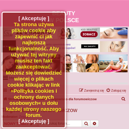
BEAUTY
[ Akceptuję ]
W POLSCE
Ta strona używa
plików cookie aby
zapewnić ci jak
najlepszą
funkcjonalność. Aby
używać tej witryny
musisz ten fakt
zaakceptować.
Możesz się dowiedzieć
Menu
więcej o plikach
cookie klikając w link
Portal
»Polityka cookies i
FAQ
Kontakt z nami
Zarejestruj się
Zaloguj się
Facebook
ochrony danych
S
Strona główna
BAZAR
Targowisko dla forumowiczow
osobowych« u dołu
Regulamin
z
każdej strony naszego
Targowisko dla forumowiczow
Zapytaj administratora
u
forum.
Moderator:
Zespół I
Kontakt
k
[ Akceptuję ]
Szukaj
Wyszukiwanie z
NOWY TEMAT
a