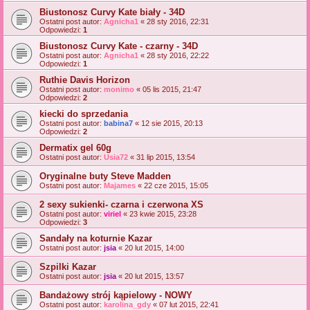
Biustonosz Curvy Kate biały - 34D
Ostatni post autor:
Agnicha1
«
28 sty 2016, 22:31
Odpowiedzi:
1
Biustonosz Curvy Kate - czarny - 34D
Ostatni post autor:
Agnicha1
«
28 sty 2016, 22:22
Odpowiedzi:
1
Ruthie Davis Horizon
Ostatni post autor:
monimo
«
05 lis 2015, 21:47
Odpowiedzi:
2
kiecki do sprzedania
Ostatni post autor:
babina7
«
12 sie 2015, 20:13
Odpowiedzi:
2
Dermatix gel 60g
Ostatni post autor:
Usia72
«
31 lip 2015, 13:54
Oryginalne buty Steve Madden
Ostatni post autor:
Majames
«
22 cze 2015, 15:05
2 sexy sukienki- czarna i czerwona XS
Ostatni post autor:
viriel
«
23 kwie 2015, 23:28
Odpowiedzi:
3
Sandały na koturnie Kazar
Ostatni post autor:
jsia
«
20 lut 2015, 14:00
Szpilki Kazar
Ostatni post autor:
jsia
«
20 lut 2015, 13:57
Bandażowy strój kąpielowy - NOWY
Ostatni post autor:
karolina_gdy
«
07 lut 2015, 22:41