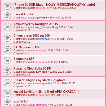
iPhone 5c 8GB biały - NOWY NIEROZPAKOWANY tanio!
Ostatni post autor:
karolina_gdy
«
30 sty 2015, 23:22
passat kombi
Ostatni post autor:
cyryl-bea
«
28 sty 2015, 23:03
Asymetryczny Kardigan ASOS
Ostatni post autor:
Ina_Benita
«
11 sty 2015, 15:24
Odpowiedzi:
2
Chaos przec 2000 na 500
Ostatni post autor:
katarzyna14
«
18 lis 2014, 20:08
Odpowiedzi:
1
ZARA płaszcz XS
Ostatni post autor:
aniajpg
«
10 lis 2014, 14:46
Odpowiedzi:
1
Samantha 65F
Ostatni post autor:
aniajpg
«
10 lis 2014, 01:14
Panache Cleo Bella 70 FF
Ostatni post autor:
cyryl-bea
«
22 paź 2014, 17:35
Odpowiedzi:
2
Płaszcz Chgaos by Marta Boliglova
Ostatni post autor:
katarzyna14
«
28 wrz 2014, 22:50
Odpowiedzi:
2
kozaki Loriblu r. 38 i pół od APIA OKAZJA !!!
Ostatni post autor:
anna99
«
26 cze 2014, 17:10
szaliki LV
Ostatni post autor:
niebieska
«
01 cze 2014, 12:25