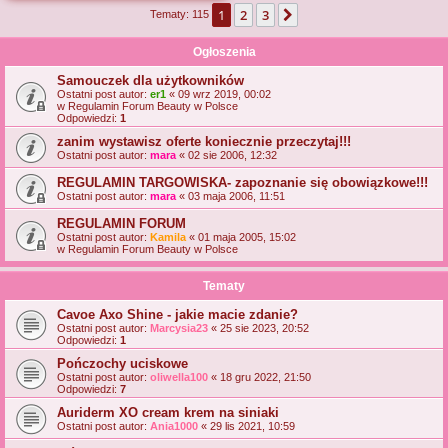
1
2
3
Następna
Tematy: 115
j
Ogłoszenia
Samouczek dla użytkowników
Ostatni post autor:
er1
«
09 wrz 2019, 00:02
w
Regulamin Forum Beauty w Polsce
Odpowiedzi:
1
zanim wystawisz oferte koniecznie przeczytaj!!!
Ostatni post autor:
mara
«
02 sie 2006, 12:32
REGULAMIN TARGOWISKA- zapoznanie się obowiązkowe!!!
Ostatni post autor:
mara
«
03 maja 2006, 11:51
REGULAMIN FORUM
Ostatni post autor:
Kamila
«
01 maja 2005, 15:02
w
Regulamin Forum Beauty w Polsce
Tematy
Cavoe Axo Shine - jakie macie zdanie?
Ostatni post autor:
Marcysia23
«
25 sie 2023, 20:52
Odpowiedzi:
1
Pończochy uciskowe
Ostatni post autor:
oliwella100
«
18 gru 2022, 21:50
Odpowiedzi:
7
Auriderm XO cream krem na siniaki
Ostatni post autor:
Ania1000
«
29 lis 2021, 10:59