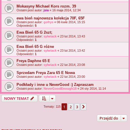
Mokasyny Michael Kors rozm. 39
Ostatni post autor:
jsia
«
16 maja 2014, 12:34
ewa bień najnowsza kolekcja 70F, 65F
Ostatni post autor:
gofrys
«
06 kwie 2014, 15:15
Odpowiedzi:
5
Ewa Bień 65 G 2szt;
Ostatni post autor:
sylwiack
«
23 lut 2014, 13:43
Odpowiedzi:
1
Ewa Bień 65 G różne
Ostatni post autor:
sylwiack
«
23 lut 2014, 13:42
Odpowiedzi:
1
Freya Daphne 65 E
Ostatni post autor:
sylwiack
«
22 lut 2014, 23:08
Sprzedam Freya Zara 65 E Nowa
Ostatni post autor:
sylwiack
«
22 lut 2014, 23:00
Podkłady i inne u NeverGood :) Zapraszam
Ostatni post autor:
NeverGoodEnough18
«
24 sty 2014, 11:14
NOWY TEMAT
1
2
3
Następna
Tematy: 115
Przejdź do