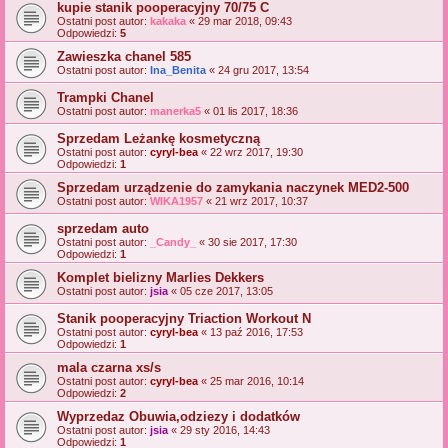
kupie stanik pooperacyjny 70/75 C
Ostatni post autor:
kakaka
«
29 mar 2018, 09:43
Odpowiedzi:
5
Zawieszka chanel 585
Ostatni post autor:
Ina_Benita
«
24 gru 2017, 13:54
Trampki Chanel
Ostatni post autor:
manerka5
«
01 lis 2017, 18:36
Sprzedam Leżankę kosmetyczną
Ostatni post autor:
cyryl-bea
«
22 wrz 2017, 19:30
Odpowiedzi:
1
Sprzedam urządzenie do zamykania naczynek MED2-500
Ostatni post autor:
WIKA1957
«
21 wrz 2017, 10:37
sprzedam auto
Ostatni post autor:
_Candy_
«
30 sie 2017, 17:30
Odpowiedzi:
1
Komplet bielizny Marlies Dekkers
Ostatni post autor:
jsia
«
05 cze 2017, 13:05
Stanik pooperacyjny Triaction Workout N
Ostatni post autor:
cyryl-bea
«
13 paź 2016, 17:53
Odpowiedzi:
1
mala czarna xs/s
Ostatni post autor:
cyryl-bea
«
25 mar 2016, 10:14
Odpowiedzi:
2
Wyprzedaz Obuwia,odziezy i dodatków
Ostatni post autor:
jsia
«
29 sty 2016, 14:43
Odpowiedzi:
1