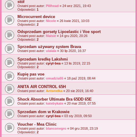
stół
Ostatni post autor:
Pillhead
«
24 wrz 2021, 19:43
Odpowiedzi:
1
Microcurrent device
Ostatni post autor:
Nicole
«
26 kwie 2021, 10:03
Odpowiedzi:
2
Odsprzedam gorsety Lipoelastic i Voe sport
Ostatni post autor:
Maisie
«
14 gru 2020, 20:26
Odpowiedzi:
2
Sprzedam używany system Brava
Ostatni post autor:
ulalala
«
30 lip 2020, 16:37
Sprzedam kredkę Lakshmi
Ostatni post autor:
cyryl-bea
«
13 lis 2019, 22:15
Odpowiedzi:
2
Kupię pas voe
Ostatni post autor:
omadzia55
«
18 paź 2019, 08:44
ANITA AIR CONTROL 65H
Ostatni post autor:
Antonelka
«
20 sie 2019, 16:40
Shock Absorber Ultimate Bra 65DD 65E
Ostatni post autor:
katebykate
«
20 mar 2019, 07:55
Sprzedam dom w Krakowie
Ostatni post autor:
cyryl-bea
«
03 sty 2019, 09:50
Voucher - Mea Clinic
Ostatni post autor:
blanconegro
«
04 gru 2018, 23:19
Odpowiedzi:
2