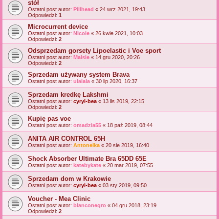
stół
Ostatni post autor:
Pillhead
«
24 wrz 2021, 19:43
Odpowiedzi:
1
Microcurrent device
Ostatni post autor:
Nicole
«
26 kwie 2021, 10:03
Odpowiedzi:
2
Odsprzedam gorsety Lipoelastic i Voe sport
Ostatni post autor:
Maisie
«
14 gru 2020, 20:26
Odpowiedzi:
2
Sprzedam używany system Brava
Ostatni post autor:
ulalala
«
30 lip 2020, 16:37
Sprzedam kredkę Lakshmi
Ostatni post autor:
cyryl-bea
«
13 lis 2019, 22:15
Odpowiedzi:
2
Kupię pas voe
Ostatni post autor:
omadzia55
«
18 paź 2019, 08:44
ANITA AIR CONTROL 65H
Ostatni post autor:
Antonelka
«
20 sie 2019, 16:40
Shock Absorber Ultimate Bra 65DD 65E
Ostatni post autor:
katebykate
«
20 mar 2019, 07:55
Sprzedam dom w Krakowie
Ostatni post autor:
cyryl-bea
«
03 sty 2019, 09:50
Voucher - Mea Clinic
Ostatni post autor:
blanconegro
«
04 gru 2018, 23:19
Odpowiedzi:
2