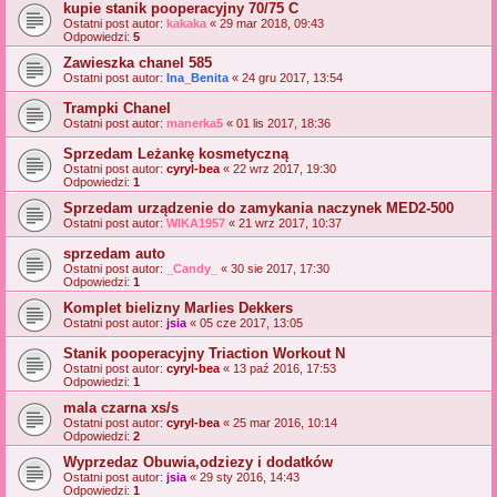
kupie stanik pooperacyjny 70/75 C
Ostatni post autor:
kakaka
«
29 mar 2018, 09:43
Odpowiedzi:
5
Zawieszka chanel 585
Ostatni post autor:
Ina_Benita
«
24 gru 2017, 13:54
Trampki Chanel
Ostatni post autor:
manerka5
«
01 lis 2017, 18:36
Sprzedam Leżankę kosmetyczną
Ostatni post autor:
cyryl-bea
«
22 wrz 2017, 19:30
Odpowiedzi:
1
Sprzedam urządzenie do zamykania naczynek MED2-500
Ostatni post autor:
WIKA1957
«
21 wrz 2017, 10:37
sprzedam auto
Ostatni post autor:
_Candy_
«
30 sie 2017, 17:30
Odpowiedzi:
1
Komplet bielizny Marlies Dekkers
Ostatni post autor:
jsia
«
05 cze 2017, 13:05
Stanik pooperacyjny Triaction Workout N
Ostatni post autor:
cyryl-bea
«
13 paź 2016, 17:53
Odpowiedzi:
1
mala czarna xs/s
Ostatni post autor:
cyryl-bea
«
25 mar 2016, 10:14
Odpowiedzi:
2
Wyprzedaz Obuwia,odziezy i dodatków
Ostatni post autor:
jsia
«
29 sty 2016, 14:43
Odpowiedzi:
1