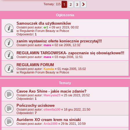
1
2
3
Następna
Tematy: 115
j
Ogłoszenia
Samouczek dla użytkowników
Ostatni post autor:
er1
«
09 wrz 2019, 00:02
w
Regulamin Forum Beauty w Polsce
Odpowiedzi:
1
zanim wystawisz oferte koniecznie przeczytaj!!!
Ostatni post autor:
mara
«
02 sie 2006, 12:32
REGULAMIN TARGOWISKA- zapoznanie się obowiązkowe!!!
Ostatni post autor:
mara
«
03 maja 2006, 11:51
REGULAMIN FORUM
Ostatni post autor:
Kamila
«
01 maja 2005, 15:02
w
Regulamin Forum Beauty w Polsce
Tematy
Cavoe Axo Shine - jakie macie zdanie?
Ostatni post autor:
Marcysia23
«
25 sie 2023, 20:52
Odpowiedzi:
1
Pończochy uciskowe
Ostatni post autor:
oliwella100
«
18 gru 2022, 21:50
Odpowiedzi:
7
Auriderm XO cream krem na siniaki
Ostatni post autor:
Ania1000
«
29 lis 2021, 10:59