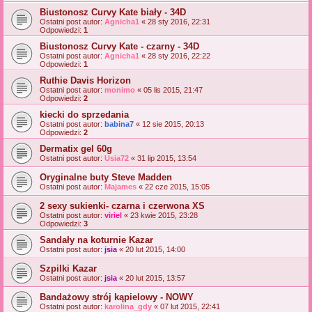
Biustonosz Curvy Kate biały - 34D
Ostatni post autor:
Agnicha1
«
28 sty 2016, 22:31
Odpowiedzi:
1
Biustonosz Curvy Kate - czarny - 34D
Ostatni post autor:
Agnicha1
«
28 sty 2016, 22:22
Odpowiedzi:
1
Ruthie Davis Horizon
Ostatni post autor:
monimo
«
05 lis 2015, 21:47
Odpowiedzi:
2
kiecki do sprzedania
Ostatni post autor:
babina7
«
12 sie 2015, 20:13
Odpowiedzi:
2
Dermatix gel 60g
Ostatni post autor:
Usia72
«
31 lip 2015, 13:54
Oryginalne buty Steve Madden
Ostatni post autor:
Majames
«
22 cze 2015, 15:05
2 sexy sukienki- czarna i czerwona XS
Ostatni post autor:
viriel
«
23 kwie 2015, 23:28
Odpowiedzi:
3
Sandały na koturnie Kazar
Ostatni post autor:
jsia
«
20 lut 2015, 14:00
Szpilki Kazar
Ostatni post autor:
jsia
«
20 lut 2015, 13:57
Bandażowy strój kąpielowy - NOWY
Ostatni post autor:
karolina_gdy
«
07 lut 2015, 22:41