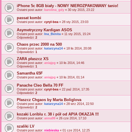
iPhone 5c 8GB biały - NOWY NIEROZPAKOWANY tanio!
Ostatni post autor:
karolina_gdy
«
30 sty 2015, 23:22
passat kombi
Ostatni post autor:
cyryl-bea
«
28 sty 2015, 23:03
Asymetryczny Kardigan ASOS
Ostatni post autor:
Ina_Benita
«
11 sty 2015, 15:24
Odpowiedzi:
2
Chaos przec 2000 na 500
Ostatni post autor:
katarzyna14
«
18 lis 2014, 20:08
Odpowiedzi:
1
ZARA płaszcz XS
Ostatni post autor:
aniajpg
«
10 lis 2014, 14:46
Odpowiedzi:
1
Samantha 65F
Ostatni post autor:
aniajpg
«
10 lis 2014, 01:14
Panache Cleo Bella 70 FF
Ostatni post autor:
cyryl-bea
«
22 paź 2014, 17:35
Odpowiedzi:
2
Płaszcz Chgaos by Marta Boliglova
Ostatni post autor:
katarzyna14
«
28 wrz 2014, 22:50
Odpowiedzi:
2
kozaki Loriblu r. 38 i pół od APIA OKAZJA !!!
Ostatni post autor:
anna99
«
26 cze 2014, 17:10
szaliki LV
Ostatni post autor:
niebieska
«
01 cze 2014, 12:25