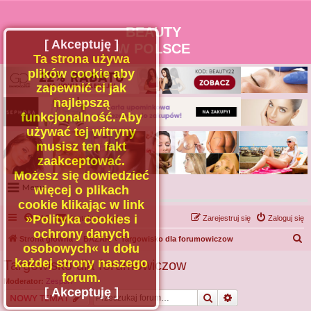
BEAUTY
[ Akceptuję ]
W POLSCE
Ta strona używa
plików cookie aby
zapewnić ci jak
najlepszą
funkcjonalność. Aby
używać tej witryny
musisz ten fakt
zaakceptować.
Możesz się dowiedzieć
Menu
więcej o plikach
cookie klikając w link
Portal
»Polityka cookies i
FAQ
Kontakt z nami
Zarejestruj się
Zaloguj się
Facebook
ochrony danych
S
Strona główna
BAZAR
Targowisko dla forumowiczow
osobowych« u dołu
Regulamin
z
każdej strony naszego
Targowisko dla forumowiczow
Zapytaj administratora
u
forum.
Moderator:
Zespół I
Kontakt
k
[ Akceptuję ]
Szukaj
Wyszukiwanie z
NOWY TEMAT
a