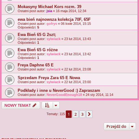
Mokasyny Michael Kors rozm. 39
Ostatni post autor:
jsia
«
16 maja 2014, 12:34
ewa bień najnowsza kolekcja 70F, 65F
Ostatni post autor:
gofrys
«
06 kwie 2014, 15:15
Odpowiedzi:
5
Ewa Bień 65 G 2szt;
Ostatni post autor:
sylwiack
«
23 lut 2014, 13:43
Odpowiedzi:
1
Ewa Bień 65 G różne
Ostatni post autor:
sylwiack
«
23 lut 2014, 13:42
Odpowiedzi:
1
Freya Daphne 65 E
Ostatni post autor:
sylwiack
«
22 lut 2014, 23:08
Sprzedam Freya Zara 65 E Nowa
Ostatni post autor:
sylwiack
«
22 lut 2014, 23:00
Podkłady i inne u NeverGood :) Zapraszam
Ostatni post autor:
NeverGoodEnough18
«
24 sty 2014, 11:14
NOWY TEMAT
1
2
3
Następna
Tematy: 115
Przejdź do