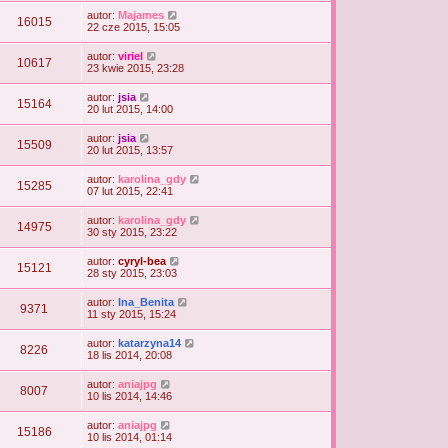
autor:
Majames
16015
22 cze 2015, 15:05
autor:
viriel
10617
23 kwie 2015, 23:28
autor:
jsia
15164
20 lut 2015, 14:00
autor:
jsia
15509
20 lut 2015, 13:57
autor:
karolina_gdy
15285
07 lut 2015, 22:41
autor:
karolina_gdy
14975
30 sty 2015, 23:22
autor:
cyryl-bea
15121
28 sty 2015, 23:03
autor:
Ina_Benita
9371
11 sty 2015, 15:24
autor:
katarzyna14
8226
18 lis 2014, 20:08
autor:
aniajpg
8007
10 lis 2014, 14:46
autor:
aniajpg
15186
10 lis 2014, 01:14