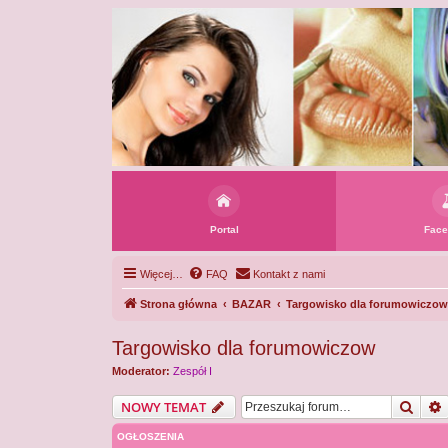
Portal
Face
Więcej…
FAQ
Kontakt z nami
Strona główna
BAZAR
Targowisko dla forumowiczow
Targowisko dla forumowiczow
Moderator:
Zespół I
Szuka
NOWY TEMAT
OGŁOSZENIA