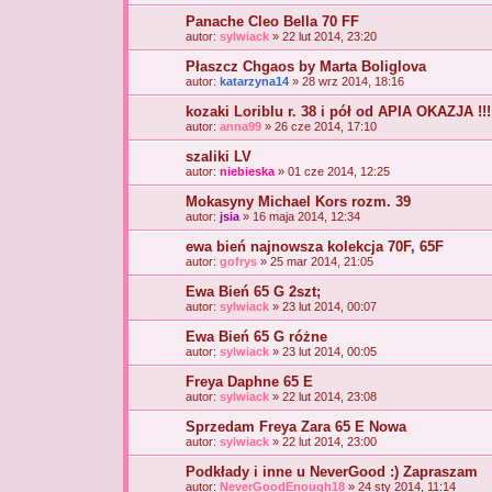
Panache Cleo Bella 70 FF
autor:
sylwiack
» 22 lut 2014, 23:20
Płaszcz Chgaos by Marta Boliglova
autor:
katarzyna14
» 28 wrz 2014, 18:16
kozaki Loriblu r. 38 i pół od APIA OKAZJA !!!
autor:
anna99
» 26 cze 2014, 17:10
szaliki LV
autor:
niebieska
» 01 cze 2014, 12:25
Mokasyny Michael Kors rozm. 39
autor:
jsia
» 16 maja 2014, 12:34
ewa bień najnowsza kolekcja 70F, 65F
autor:
gofrys
» 25 mar 2014, 21:05
Ewa Bień 65 G 2szt;
autor:
sylwiack
» 23 lut 2014, 00:07
Ewa Bień 65 G różne
autor:
sylwiack
» 23 lut 2014, 00:05
Freya Daphne 65 E
autor:
sylwiack
» 22 lut 2014, 23:08
Sprzedam Freya Zara 65 E Nowa
autor:
sylwiack
» 22 lut 2014, 23:00
Podkłady i inne u NeverGood :) Zapraszam
autor:
NeverGoodEnough18
» 24 sty 2014, 11:14