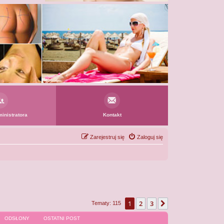
inistratora
Kontakt
Zarejestruj się
Zaloguj się
1
2
3
Następna
Tematy: 115
ODSŁONY
OSTATNI POST