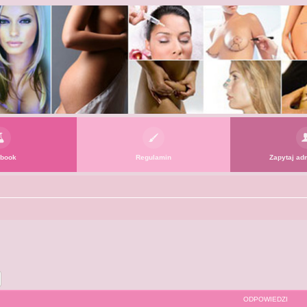
book
Regulamin
Zapytaj adm
j
Wyszukiwanie zaawansowane
ODPOWIEDZI