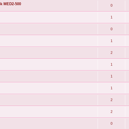
ek MED2-500
0
1
0
1
2
1
1
1
2
2
0