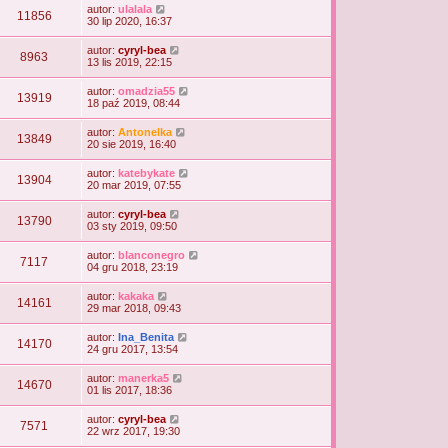
autor:
ulalala
11856
30 lip 2020, 16:37
autor:
cyryl-bea
8963
13 lis 2019, 22:15
autor:
omadzia55
13919
18 paź 2019, 08:44
autor:
Antonelka
13849
20 sie 2019, 16:40
autor:
katebykate
13904
20 mar 2019, 07:55
autor:
cyryl-bea
13790
03 sty 2019, 09:50
autor:
blanconegro
7117
04 gru 2018, 23:19
autor:
kakaka
14161
29 mar 2018, 09:43
autor:
Ina_Benita
14170
24 gru 2017, 13:54
autor:
manerka5
14670
01 lis 2017, 18:36
autor:
cyryl-bea
7571
22 wrz 2017, 19:30