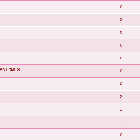
0
3
0
0
0
ANY tanio!
0
0
2
1
1
0