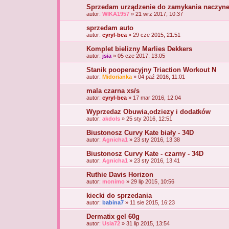
Sprzedam urządzenie do zamykania naczyn
autor:
WIKA1957
» 21 wrz 2017, 10:37
sprzedam auto
autor:
cyryl-bea
» 29 cze 2015, 21:51
Komplet bielizny Marlies Dekkers
autor:
jsia
» 05 cze 2017, 13:05
Stanik pooperacyjny Triaction Workout N
autor:
Midorianka
» 04 paź 2016, 11:01
mala czarna xs/s
autor:
cyryl-bea
» 17 mar 2016, 12:04
Wyprzedaz Obuwia,odziezy i dodatków
autor:
akdols
» 25 sty 2016, 12:51
Biustonosz Curvy Kate biały - 34D
autor:
Agnicha1
» 23 sty 2016, 13:38
Biustonosz Curvy Kate - czarny - 34D
autor:
Agnicha1
» 23 sty 2016, 13:41
Ruthie Davis Horizon
autor:
monimo
» 29 lip 2015, 10:56
kiecki do sprzedania
autor:
babina7
» 11 sie 2015, 16:23
Dermatix gel 60g
autor:
Usia72
» 31 lip 2015, 13:54