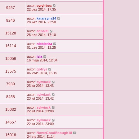
autor:
cyryl-bea
9457
22 paź 2014, 17:35
autor:
katarzyna14
9246
28 wrz 2014, 22:50
autor:
anna99
15128
26 cze 2014, 17:10
autor:
niebieska
15114
01 cze 2014, 12:25
autor:
jsia
15056
16 maja 2014, 12:34
autor:
gofrys
13575
06 kwie 2014, 15:15
autor:
sylwiack
7939
23 lut 2014, 13:43
autor:
sylwiack
8458
23 lut 2014, 13:42
autor:
sylwiack
15032
22 lut 2014, 23:08
autor:
sylwiack
14657
22 lut 2014, 23:00
autor:
NeverGoodEnough18
15018
24 sty 2014, 11:14