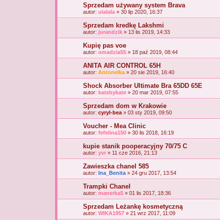
Sprzedam używany system Brava
autor:
ulalala
» 30 lip 2020, 16:37
Sprzedam kredkę Lakshmi
autor:
jurandzik
» 13 lis 2019, 14:33
Kupię pas voe
autor:
omadzia55
» 18 paź 2019, 08:44
ANITA AIR CONTROL 65H
autor:
Antonelka
» 20 sie 2019, 16:40
Shock Absorber Ultimate Bra 65DD 65E
autor:
katebykate
» 20 mar 2019, 07:55
Sprzedam dom w Krakowie
autor:
cyryl-bea
» 03 sty 2019, 09:50
Voucher - Mea Clinic
autor:
fefelina150
» 30 lis 2018, 16:19
kupie stanik pooperacyjny 70/75 C
autor:
yvr
» 11 cze 2016, 21:13
Zawieszka chanel 585
autor:
Ina_Benita
» 24 gru 2017, 13:54
Trampki Chanel
autor:
manerka5
» 01 lis 2017, 18:36
Sprzedam Leżankę kosmetyczną
autor:
WIKA1957
» 21 wrz 2017, 11:09