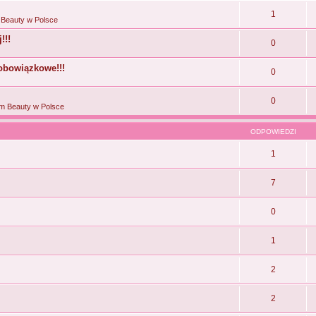
1
Beauty w Polsce
!!!
0
bowiązkowe!!!
0
0
m Beauty w Polsce
ODPOWIEDZI
1
7
0
1
2
2