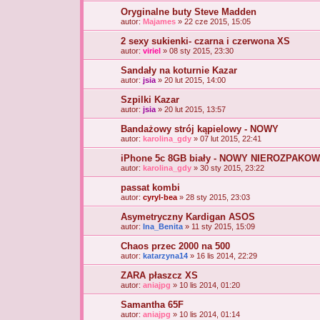
Oryginalne buty Steve Madden
autor:
Majames
» 22 cze 2015, 15:05
2 sexy sukienki- czarna i czerwona XS
autor:
viriel
» 08 sty 2015, 23:30
Sandały na koturnie Kazar
autor:
jsia
» 20 lut 2015, 14:00
Szpilki Kazar
autor:
jsia
» 20 lut 2015, 13:57
Bandażowy strój kąpielowy - NOWY
autor:
karolina_gdy
» 07 lut 2015, 22:41
iPhone 5c 8GB biały - NOWY NIEROZPAKOW
autor:
karolina_gdy
» 30 sty 2015, 23:22
passat kombi
autor:
cyryl-bea
» 28 sty 2015, 23:03
Asymetryczny Kardigan ASOS
autor:
Ina_Benita
» 11 sty 2015, 15:09
Chaos przec 2000 na 500
autor:
katarzyna14
» 16 lis 2014, 22:29
ZARA płaszcz XS
autor:
aniajpg
» 10 lis 2014, 01:20
Samantha 65F
autor:
aniajpg
» 10 lis 2014, 01:14