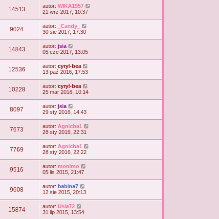
autor:
WIKA1957
14513
21 wrz 2017, 10:37
autor:
_Candy_
9024
30 sie 2017, 17:30
autor:
jsia
14843
05 cze 2017, 13:05
autor:
cyryl-bea
12536
13 paź 2016, 17:53
autor:
cyryl-bea
10228
25 mar 2016, 10:14
autor:
jsia
8097
29 sty 2016, 14:43
autor:
Agnicha1
7673
28 sty 2016, 22:31
autor:
Agnicha1
7769
28 sty 2016, 22:22
autor:
monimo
9516
05 lis 2015, 21:47
autor:
babina7
9608
12 sie 2015, 20:13
autor:
Usia72
15874
31 lip 2015, 13:54