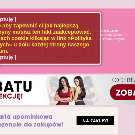
ptuję ]
BEAUTY W POLSCE
 aby zapewnić ci jak najlepszą
Naszą misją jest poszerzanie wiedzy u pacjenta chirurgii plastycznej,
ryny musisz ten fakt zaakceptować.
medycyny estetycznej oraz dziedzin pokrewnych, na temat możliwości
ach cookie klikając w link »Polityka
i ograniczeń tych dziedzin medycyny, oraz uświadamianie im tak korzyści
jak i zagrożeń wynikających z podejmowanych decyzji.
ch« u dołu każdej strony naszego
um.
ptuję ]