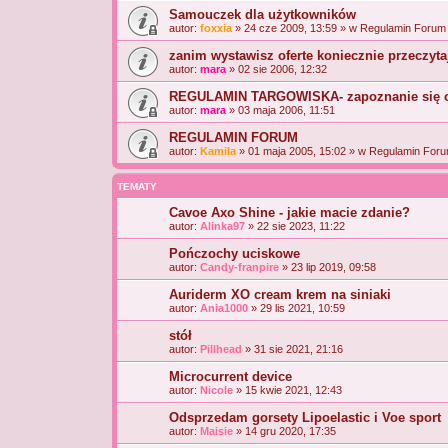
Samouczek dla użytkowników
autor:
foxxia
» 24 cze 2009, 13:59 » w
Regulamin Forum 
zanim wystawisz oferte koniecznie przeczytaj
autor:
mara
» 02 sie 2006, 12:32
REGULAMIN TARGOWISKA- zapoznanie się o
autor:
mara
» 03 maja 2006, 11:51
REGULAMIN FORUM
autor:
Kamila
» 01 maja 2005, 15:02 » w
Regulamin Foru
TEMATY
Cavoe Axo Shine - jakie macie zdanie?
autor:
Alinka97
» 22 sie 2023, 11:22
Pończochy uciskowe
autor:
Candy-franpire
» 23 lip 2019, 09:58
Auriderm XO cream krem na siniaki
autor:
Ania1000
» 29 lis 2021, 10:59
stół
autor:
Pillhead
» 31 sie 2021, 21:16
Microcurrent device
autor:
Nicole
» 15 kwie 2021, 12:43
Odsprzedam gorsety Lipoelastic i Voe sport
autor:
Maisie
» 14 gru 2020, 17:35