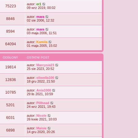
autor:
er1
75223
09 wrz 2019, 00:02
autor:
mara
8846
02 sie 2006, 12:32
autor:
mara
8594
03 maja 2006, 11:51
autor:
Kamila
64094
01 maja 2005, 15:02
ODSŁONY
OSTATNI POST
autor:
Marcysia23
19814
25 sie 2023, 20:52
autor:
oliwella100
12836
18 gru 2022, 21:50
autor:
Ania1000
10785
29 lis 2021, 10:59
autor:
Pillhead
5201
24 wrz 2021, 19:43
autor:
Nicole
6031
26 kwie 2021, 10:03
autor:
Maisie
6898
14 gru 2020, 20:26